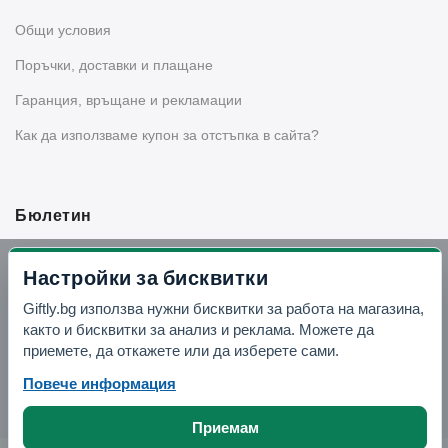
Общи условия
Поръчки, доставки и плащане
Гаранция, връщане и рекламации
Как да използваме купон за отстъпка в сайта?
Бюлетин
Вземи -10% отстъпка в Telegram
Настройки за бисквитки
Giftly.bg използва нужни бисквитки за работа на магазина,
Отвори Telegram
както и бисквитки за анализ и реклама. Можете да
приемете, да откажете или да изберете сами.
Повече информация
Приемам