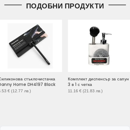
ПОДОБНИ ПРОДУКТИ
Силиконова стъклочистачка
Комплект диспенсър за сапун
Danny Home DH4197 Black
3 в 1 с четка
6.53
€
(12.77
лв.
)
11.16
€
(21.83
лв.
)