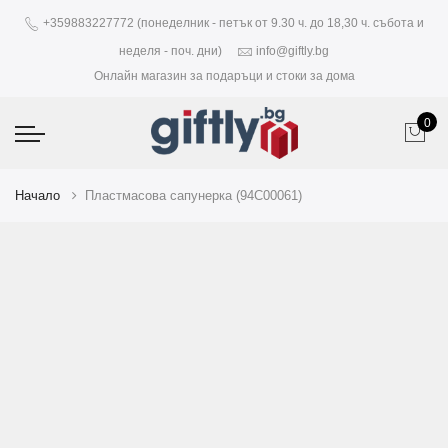
+359883227772 (понеделник - петък от 9.30 ч. до 18,30 ч. събота и
неделя - поч. дни)
info@giftly.bg
Онлайн магазин за подаръци и стоки за дома
0
Начало
Пластмасова сапунерка (94C00061)