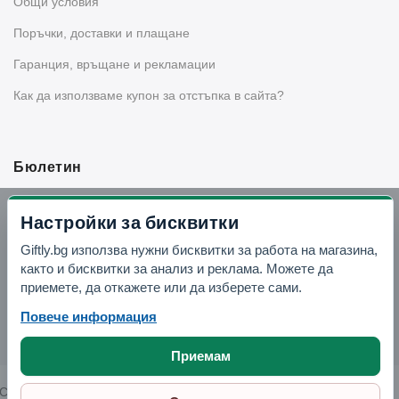
Общи условия
Поръчки, доставки и плащане
Гаранция, връщане и рекламации
Как да използваме купон за отстъпка в сайта?
Бюлетин
Вземи -10% отстъпка в Telegram
Настройки за бисквитки
Giftly.bg използва нужни бисквитки за работа на магазина,
Отвори Telegram
както и бисквитки за анализ и реклама. Можете да
приемете, да откажете или да изберете сами.
Повече информация
Приемам
Copyright © 2026 GIFTLY.BG. All rights reserved.