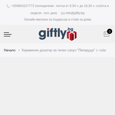
+359883227772 (понеделник - петък от 9.30 ч. до 18,30 ч. събота и
неделя - поч. дни)
info@giftly.bg
Онлайн магазин за подаръци и стоки за дома
0
Начало
Керамичен дозатор за течен сапун "Пеперуда" с гъба