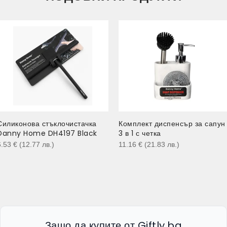
Силиконова стъклочистачка
Комплект диспенсър за сапун
Danny Home DH4197 Black
3 в 1 с четка
6.53
€
(12.77
лв.
)
11.16
€
(21.83
лв.
)
Защо да купите от Giftly.bg