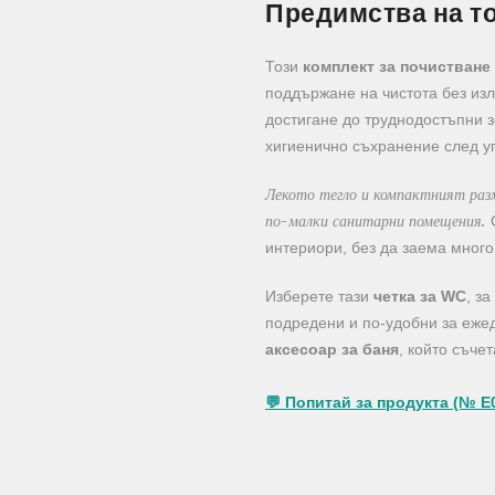
Предимства на то
Този
комплект за почистване
поддържане на чистота без из
достигане до труднодостъпни з
хигиенично съхранение след у
Лекото тегло и компактният раз
по-малки санитарни помещения.
С
интериори, без да заема много
Изберете тази
четка за WC
, з
подредени и по-удобни за еже
аксесоар за баня
, който съче
💬 Попитай за продукта (№ E