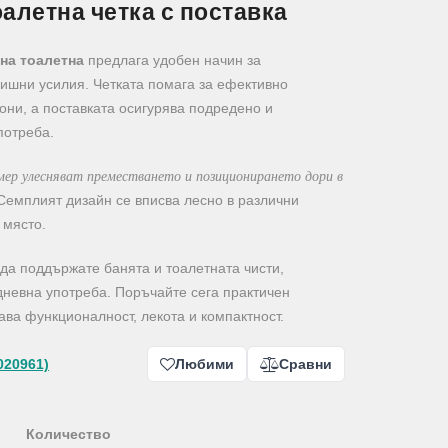
алетна четка с поставка
 на тоалетна
предлага удобен начин за
лишни усилия. Четката помага за ефективно
они, а поставката осигурява подредено и
потреба.
мер улесняват преместването и позиционирането дори в
емплият дизайн се вписва лесно в различни
 място.
а да поддържате банята и тоалетната чисти,
дневна употреба. Поръчайте сега практичен
тава функционалност, лекота и компактност.
020961)
Любими
Сравни
Количество