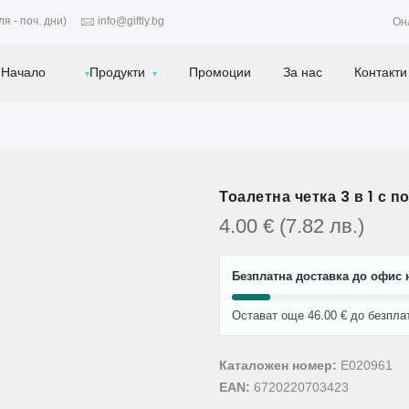
я - поч. дни)
info@giftly.bg
Он
Начало
Продукти
Промоции
За нас
Контакти
Тоалетна четка 3 в 1 с п
4.00
€
(7.82
лв.
)
Безплатна доставка до офис н
Остават още 46.00 € до безпла
Каталожен номер:
E020961
EAN:
6720220703423