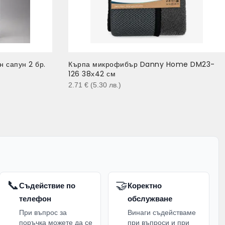
 сапун 2 бр.
Кърпа микрофибър Danny Home DM23-
126 38х42 см
2.71
€
(5.30
лв.
)
📞
🤝
Съдействие по
Коректно
телефон
обслужване
При въпрос за
Винаги съдействаме
поръчка можете да се
при въпроси и при