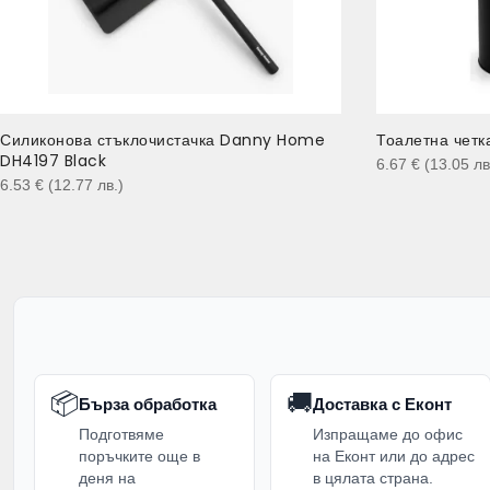
Силиконова стъклочистачка Danny Home
Тоалетна четк
DH4197 Black
6.67
€
(13.05
лв
6.53
€
(12.77
лв.
)
📦
🚚
Бърза обработка
Доставка с Еконт
Подготвяме
Изпращаме до офис
поръчките още в
на Еконт или до адрес
деня на
в цялата страна.