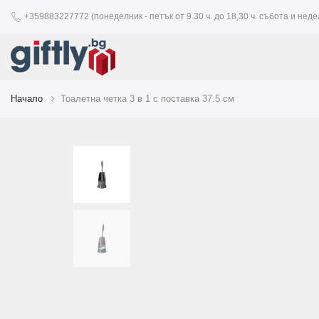
+359883227772 (понеделник - петък от 9.30 ч. до 18,30 ч. събота и недел
Начало
Тоалетна четка 3 в 1 с поставка 37.5 см