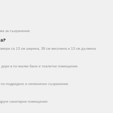
вка за съхранение.
ка?
азмери са 13 см ширина, 38 см височина и 13 см дължина.
е дори в по-малки бани и тоалетни помещения.
за по-подредено и хигиенично съхранение.
 други санитарни помещения.