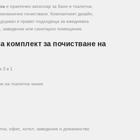
вка
е практичен аксесоар за баня и тоалетна,
-хигиенично почистване. Компактният дизайн,
т държач я правят подходяща за ежедневна
л, заведение или санитарно помещение.
а комплект за почистване на
 3 в 1
е на тоалетна чиния
тна, офис, хотел, заведение и домакинство