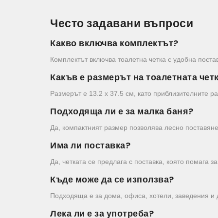
Често задавани въпроси
Какво включва комплектът?
Комплектът включва тоалетна четка с удобна поста
Какъв е размерът на тоалетната чет
Размерът е 13.2 х 37.5 см, като приблизителните р
Подходяща ли е за малка баня?
Да, компактният размер позволява лесно поставян
Има ли поставка?
Да, четката се предлага с поставка, която помага 
Къде може да се използва?
Подходяща е за дома, офиса, хотели, заведения и
Лека ли е за употреба?