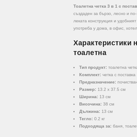
Тоалетна четка 3 в 1 с поста
създаден за бързо, лесно и по
леката конструкция и удобния
употреба у дома, в офис, хоте
Характеристики н
тоалетна
Тип продукт:
тоалетна четка
Комплект:
четка с поставка
Предназначение:
почистван
Размер:
13.2 х 37.5 см
Ширина:
13 см
Височина:
38 см
Дължина:
13 см
Тегло:
0.2 кг
Подходяща за:
баня, тоале