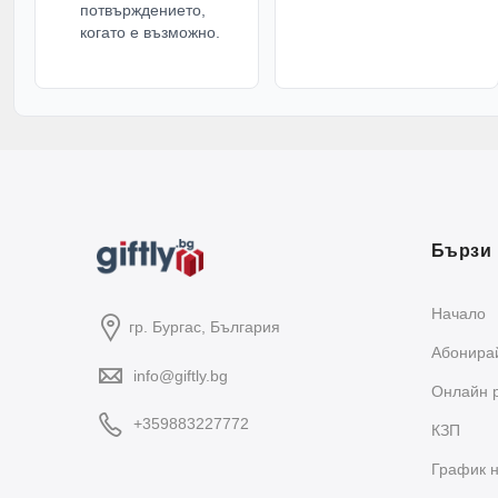
потвърждението,
когато е възможно.
Бързи 
Начало
гр. Бургас, България
Абонирай
info@giftly.bg
Oнлайн 
+359883227772
КЗП
График н