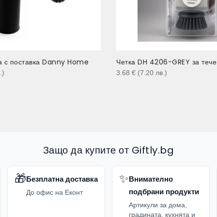
а с поставка Danny Home
Четка DH 4206-GREY за течен
.
)
3.68
€
(7.20
лв.
)
Защо да купите от Giftly.bg
🎁
✨
Безплатна доставка
Внимателно
подбрани продукти
До офис на Еконт
Артикули за дома,
градината, кухнята и