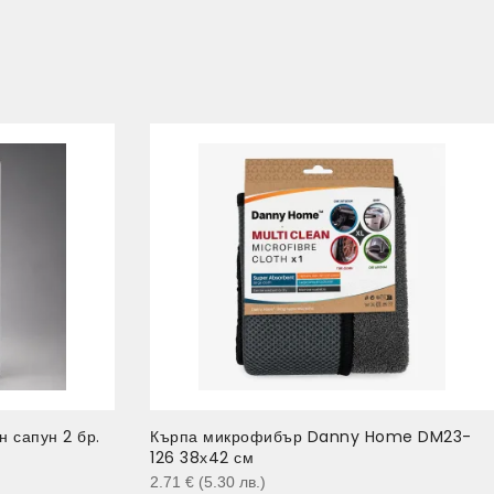
 сапун 2 бр.
Кърпа микрофибър Danny Home DM23-
126 38х42 см
2.71
€
(5.30
лв.
)