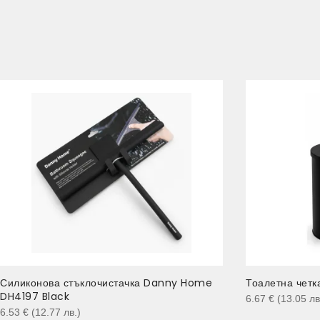
Силиконова стъклочистачка Danny Home
Тоалетна четк
DH4197 Black
6.67
€
(13.05
лв
6.53
€
(12.77
лв.
)