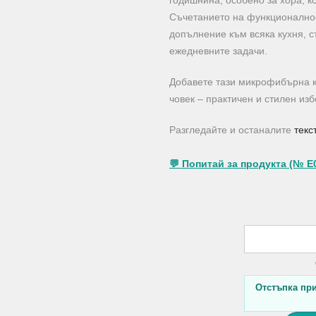
годишнина, особено за хора, к
Съчетанието на функционалнос
допълнение към всяка кухня, 
ежедневните задачи.
Добавете тази микрофибърна к
човек – практичен и стилен изб
Разгледайте и останалите
текс
💬 Попитай за продукта (№ E
Отстъпка при 