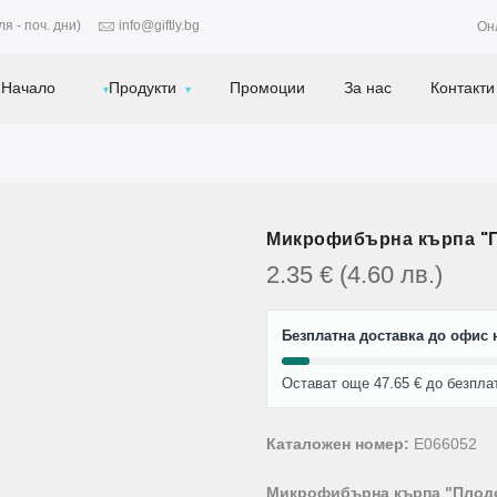
я - поч. дни)
info@giftly.bg
Он
Начало
Продукти
Промоции
За нас
Контакти
Микрофибърна кърпа "П
2.35
€
(4.60
лв.
)
Безплатна доставка до офис н
Остават още 47.65 € до безпла
Каталожен номер:
E066052
Микрофибърна кърпа "Плодов