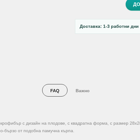
ДО
Доставка: 1-3 работни дни
FAQ
Важно
икрофибър с дизайн на плодове, с квадратна форма, с размер 28х2
по-бързо от подобна памучна кърпа.