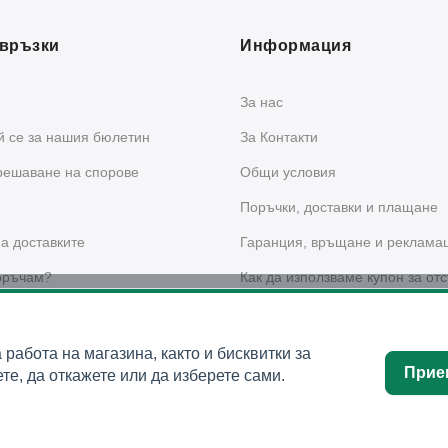
връзки
Информация
За нас
 се за нашия бюлетин
За Контакти
решаване на спорове
Общи условия
Поръчки, доставки и плащане
а доставките
Гаранция, връщане и реклама
оръчам?
Как да използваме купон за отс
сайта?
 за поверителност
а работа на магазина, както и бисквитки за
Прие
те, да откажете или да изберете сами.