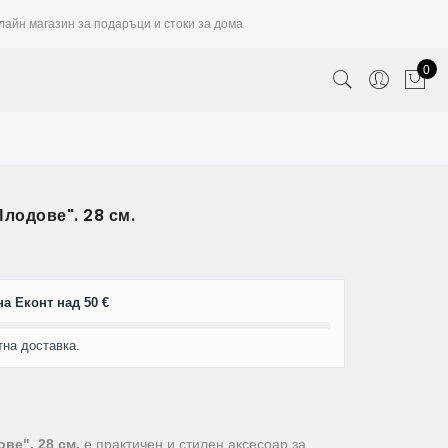
лайн магазин за подаръци и стоки за дома
0
лодове". 28 см.
а Еконт над 50 €
тна доставка.
е", 28 см.
е практичен и стилен аксесоар за