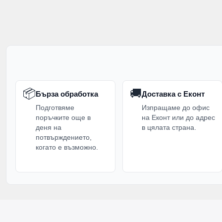
📦
🚚
Бърза обработка
Доставка с Еконт
Подготвяме
Изпращаме до офис
поръчките още в
на Еконт или до адрес
деня на
в цялата страна.
потвърждението,
когато е възможно.