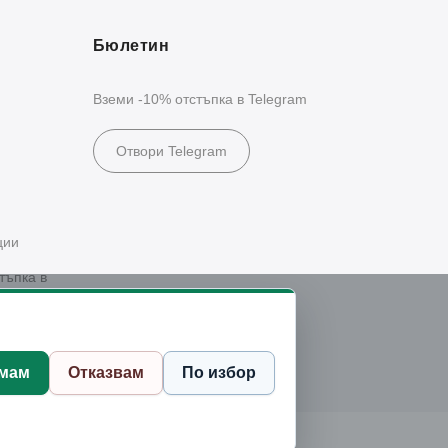
Бюлетин
Вземи -10% отстъпка в Telegram
Отвори Telegram
ции
тъпка в
мам
Отказвам
По избор