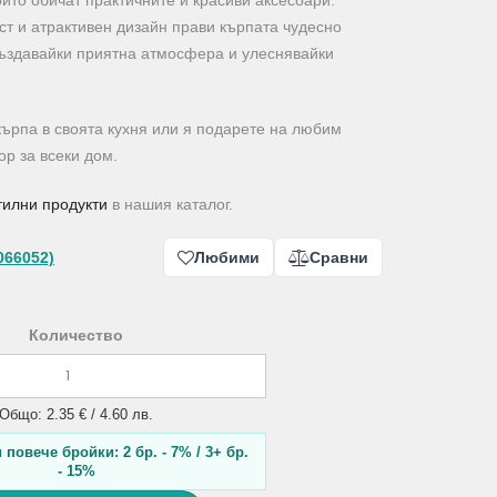
оито обичат практичните и красиви аксесоари.
т и атрактивен дизайн прави кърпата чудесно
създавайки приятна атмосфера и улеснявайки
ърпа в своята кухня или я подарете на любим
ор за всеки дом.
тилни продукти
в нашия каталог.
066052)
Любими
Сравни
Количество
Общо: 2.35 € / 4.60 лв.
повече бройки: 2 бр. - 7% / 3+ бр.
- 15%