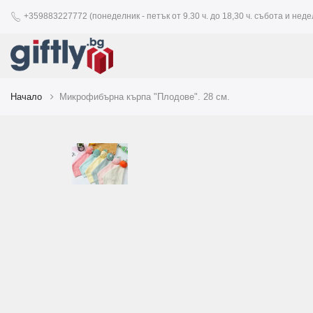
+359883227772 (понеделник - петък от 9.30 ч. до 18,30 ч. събота и недел
Начало
Микрофибърна кърпа "Плодове". 28 см.