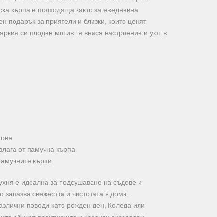
нска кърпа е подходяща както за ежедневна
ен подарък за приятели и близки, които ценят
 яркия си плоден мотив тя внася настроение и уют в
тове
влага от памучна кърпа
памучните кърпи
ухня е идеална за подсушаване на съдове и
 запазва свежестта и чистотата в дома.
азлични поводи като рожден ден, Коледа или