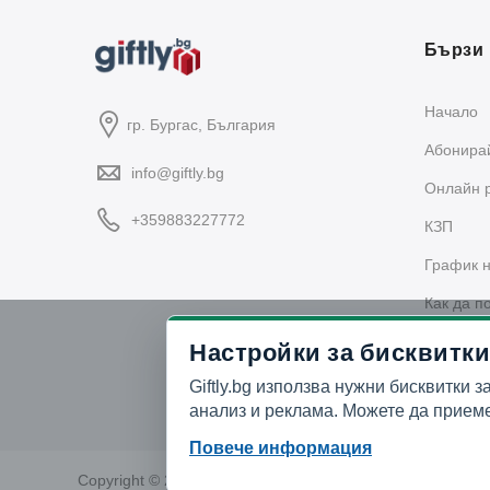
Бързи 
Начало
гр. Бургас, България
Абонирай
info@giftly.bg
Oнлайн 
+359883227772
КЗП
График н
Как да п
Политика
Настройки за бисквитки
Giftly.bg използва нужни бисквитки з
анализ и реклама. Можете да приеме
Повече информация
Copyright © 2026 GIFTLY.BG. All rights reserved.