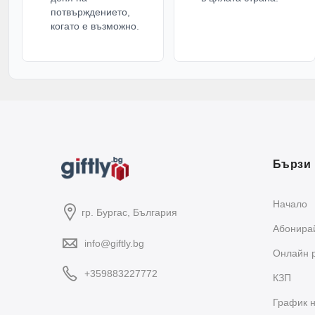
потвърждението,
когато е възможно.
Бързи 
Начало
гр. Бургас, България
Абонирай
info@giftly.bg
Oнлайн 
+359883227772
КЗП
График н