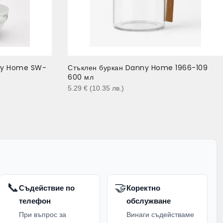
nny Home SW-
Стъклен буркан Danny Home 1966-109
600 мл
5.29
€
(10.35
лв.
)
📞
🤝
Съдействие по
Коректно
телефон
обслужване
При въпрос за
Винаги съдействаме