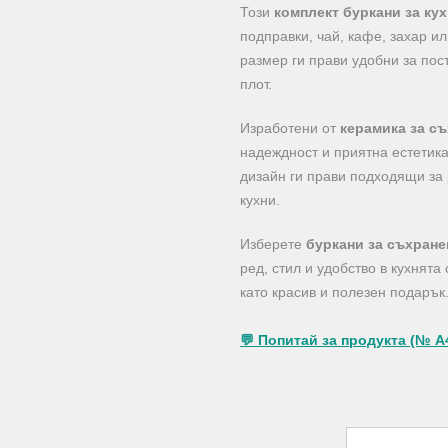
Този
комплект буркани за кух
подправки, чай, кафе, захар и
размер ги прави удобни за пост
плот.
Изработени от
керамика за с
надеждност и приятна естетик
дизайн ги прави подходящи за
кухни.
Изберете
буркани за съхране
ред, стил и удобство в кухнята
като красив и полезен подарък
💬 Попитай за продукта (№ A