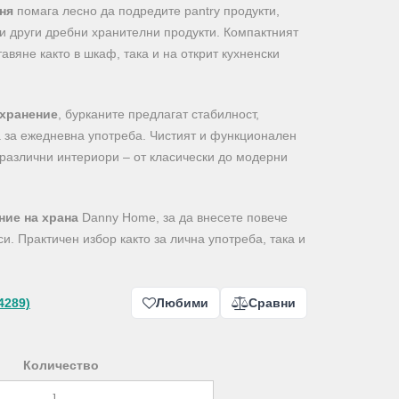
ня
помага лесно да подредите pantry продукти,
ли други дребни хранителни продукти. Компактният
авяне както в шкаф, така и на открит кухненски
ъхранение
, бурканите предлагат стабилност,
а за ежедневна употреба. Чистият и функционален
 различни интериори – от класически до модерни
ние на храна
Danny Home, за да внесете повече
 си. Практичен избор както за лична употреба, така и
.
4289)
Любими
Сравни
Количество