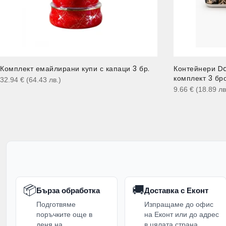
Комплект емайлирани купи с капаци 3 бр.
Контейнери D
комплект 3 бр
32.94
€
(64.43
лв.
)
9.66
€
(18.89
лв
📦
🚚
Бърза обработка
Доставка с Еконт
Подготвяме
Изпращаме до офис
поръчките още в
на Еконт или до адрес
деня на
в цялата страна.