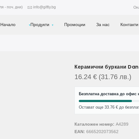
я - поч. дни)
info@giftly.bg
Он
Начало
Продукти
Промоции
За нас
Контакти
Керамични буркани Danny
16.24
€
(31.76
лв.
)
Безплатна доставка до офис н
Остават още 33.76 € до безпла
Каталожен номер:
A4289
EAN:
6665202073562