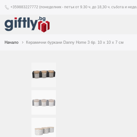
+359883227772 (понеделник - петък от 9.30 ч. до 18,30 ч. събота и недел
Начало
Керамични буркани Danny Home 3 бр. 10 x 10 x 7 см