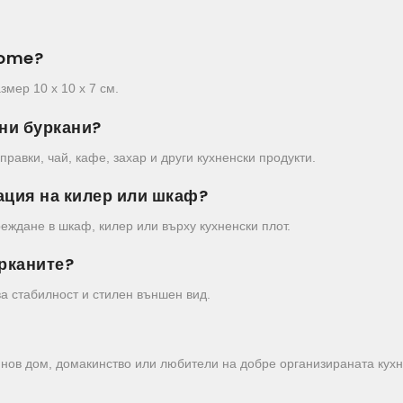
Home?
мер 10 x 10 x 7 см.
чни буркани?
равки, чай, кафе, захар и други кухненски продукти.
зация на килер или шкаф?
еждане в шкаф, килер или върху кухненски плот.
урканите?
ва стабилност и стилен външен вид.
а нов дом, домакинство или любители на добре организираната кухн