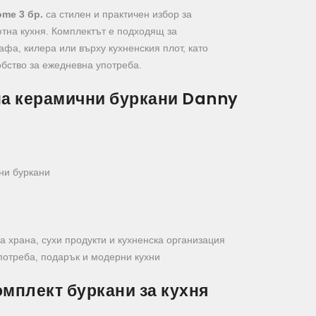
me 3 бр.
са стилен и практичен избор за
тна кухня. Комплектът е подходящ за
афа, килера или върху кухненския плот, като
обство за ежедневна употреба.
на керамични буркани Danny
ни буркани
 храна, сухи продукти и кухненска организация
отреба, подарък и модерни кухни
мплект буркани за кухня