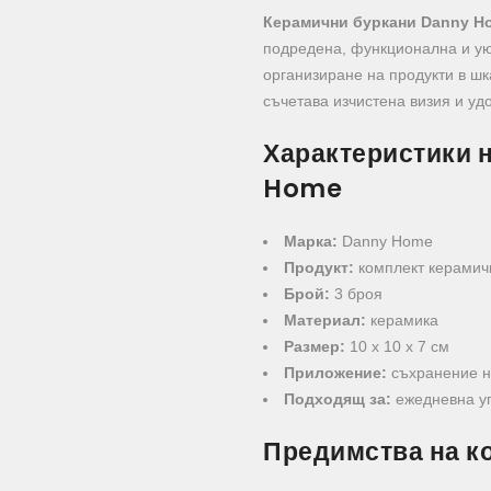
Керамични буркани Danny Ho
подредена, функционална и ую
организиране на продукти в шк
съчетава изчистена визия и уд
Характеристики 
Home
Марка:
Danny Home
Продукт:
комплект керамич
Брой:
3 броя
Материал:
керамика
Размер:
10 x 10 x 7 см
Приложение:
съхранение на
Подходящ за:
ежедневна уп
Предимства на ко