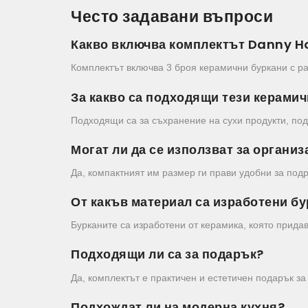
Често задавани въпроси
Какво включва комплектът Danny 
Комплектът включва 3 броя керамични буркани с раз
За какво са подходящи тези керами
Подходящи са за съхранение на сухи продукти, подп
Могат ли да се използват за органи
Да, компактният им размер ги прави удобни за подр
От какъв материал са изработени б
Бурканите са изработени от керамика, която прида
Подходящи ли са за подарък?
Да, комплектът е практичен и естетичен подарък з
Подхождат ли на модерна кухня?