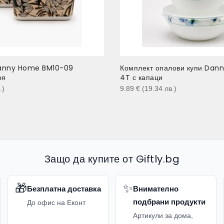
anny Home BM10-09
Комплект опалови купи Da
оя
4T с капаци
.
)
9.89
€
(19.34
лв.
)
Защо да купите от Giftly.bg
🎁
✨
Безплатна доставка
Внимателно
подбрани продукти
До офис на Еконт
Артикули за дома,