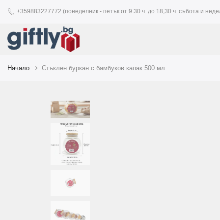
+359883227772 (понеделник - петък от 9.30 ч. до 18,30 ч. събота и недел
Начало
Стъклен буркан с бамбуков капак 500 мл