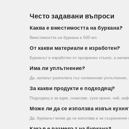
Често задавани въпроси
Каква е вместимостта на буркана?
Вместимостта на буркана е 500 мл.
От какви материали е изработен?
Бурканът е изработен от прозрачно стъкло, а капакъ
Има ли уплътнение?
Да, капакът разполага със силиконово уплътнение, 
За какви продукти е подходящ?
Подходящ е за ядки, снаксове, сухи храни, чай, каф
Може ли да се използва извън кухня
Да, бурканът може да се използва и за съхранение
Какъв е размерът на буркана?