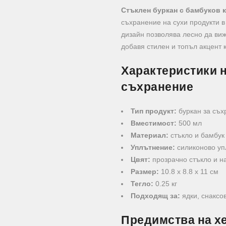
Стъклен буркан с бамбуков к
съхранение на сухи продукти в
дизайн позволява лесно да виж
добавя стилен и топъл акцент 
Характеристики н
съхранение
Тип продукт:
буркан за съх
Вместимост:
500 мл
Материал:
стъкло и бамбук
Уплътнение:
силиконово уп
Цвят:
прозрачно стъкло и н
Размер:
10.8 х 8.8 х 11 см
Тегло:
0.25 кг
Подходящ за:
ядки, снаксов
Предимства на х