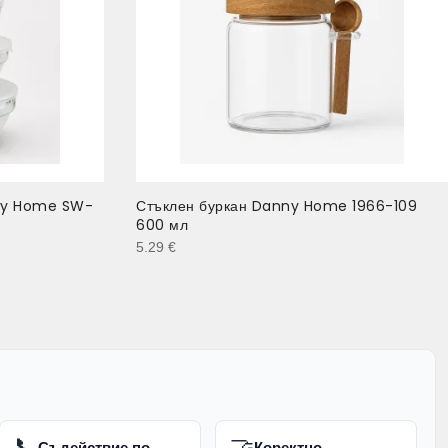
nny Home SW-
Стъклен буркан Danny Home 1966-109
600 мл
5.29
€
📞
🤝
Съдействие по
Коректно