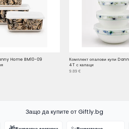
anny Home BM10-09
Комплект опалови купи Da
оя
4T с капаци
9.89
€
Защо да купите от Giftly.bg
🎁
✨
Безплатна доставка
Внимателно