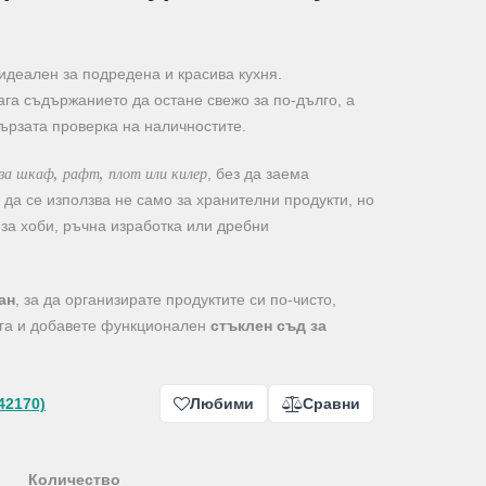
идеален за подредена и красива кухня.
га съдържанието да остане свежо за по-дълго, а
ързата проверка на наличностите.
за шкаф, рафт, плот или килер
, без да заема
да се използва не само за хранителни продукти, но
за хоби, ръчна изработка или дребни
ан
, за да организирате продуктите си по-чисто,
ега и добавете функционален
стъклен съд за
42170)
Любими
Сравни
Количество