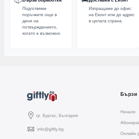
Подготвяме
Изпращаме до офис
поръчките още в
на Еконт или до адрес
деня на
в цялата страна.
потвърждението,
когато е възможно.
Бързи 
Начало
гр. Бургас, България
Абонирай
info@giftly.bg
Oнлайн 