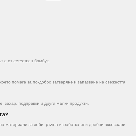
т е от естествен бамбук.
което помага за по-добро затваряне и запазване на свежестта.
е, захар, подправки и други малки продукти.
та?
 на материали за хоби, ръчна изработка или дребни аксесоари.