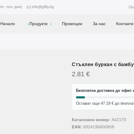
я - поч. дни)
info@giftly.bg
Он
Начало
Продукти
Промоции
За нас
Контакти
Стъклен буркан с бамбу
2.81
€
Безплатна доставка до офис н
Остават още 47.19 € до безпла
Каталожен номер:
A42170
EAN:
6924196600858