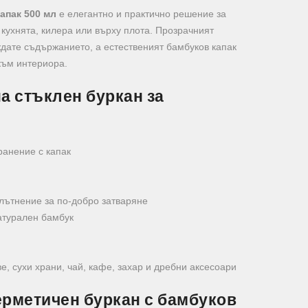
апак 500 мл
е елегантно и практично решение за
 кухнята, килера или върху плота. Прозрачният
дате съдържанието, а естественият бамбуков капак
към интериора.
а стъклен буркан за
ранение с капак
лътнение за по-добро затваряне
атурален бамбук
е, сухи храни, чай, кафе, захар и дребни аксесоари
ерметичен буркан с бамбуков