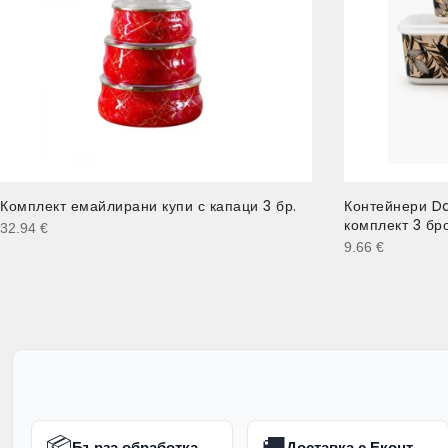
Комплект емайлирани купи с капаци 3 бр.
Контейнери D
комплект 3 бр
32.94
€
9.66
€
📦
🚚
Бърза обработка
Доставка с Еконт