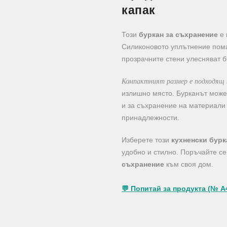
капак
Този
буркан за съхранение
е 
Силиконовото уплътнение пома
прозрачните стени улесняват б
Компактният размер е подходящ 
излишно място. Бурканът може 
и за съхранение на материали 
принадлежности.
Изберете този
кухненски бурк
удобно и стилно. Поръчайте с
съхранение
към своя дом.
💬 Попитай за продукта (№ A