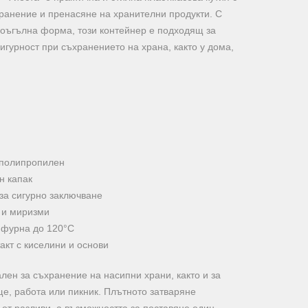
хранение и пренасяне на хранителни продукти. С
воъгълна форма, този контейнер е подходящ за
сигурност при съхранението на храна, както у дома,
 полипропилен
н капак
 за сигурно заключване
и и миризми
 фурна до 120°C
акт с киселини и основи
лен за съхранение на насипни храни, както и за
ще, работа или пикник. Плътното затваряне