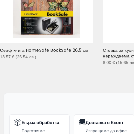
Сейф книга HomeSafe BookSafe 26.5 см
Стойка за кухн
неръждаема с
13.57
€
(26.54
лв.
)
8.00
€
(15.65
лв
📦
🚚
Бърза обработка
Доставка с Еконт
Подготвяме
Изпращаме до офис