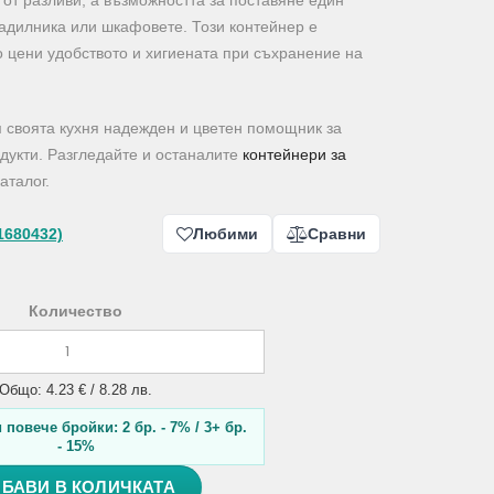
 от разливи, а възможността за поставяне един
ладилника или шкафовете. Този контейнер е
то цени удобството и хигиената при съхранение на
м своята кухня надежден и цветен помощник за
дукти. Разгледайте и останалите
контейнери за
аталог.
1680432)
Любими
Сравни
Количество
Общо: 4.23 € / 8.28 лв.
повече бройки: 2 бр. - 7% / 3+ бр.
- 15%
БАВИ В КОЛИЧКАТА