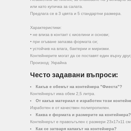
или като купичка за салата.
Предлага се в 3 цвята и 5 стандартни размера.
Характеристики:
• не влиза в контакт с киселини и основи;
• при огъване запазва формата си;
• устойчив на влага, бактерии и миризми.
Контейнерите могат да се поставят един върху друг
Произход: Украйна
Често задавани въпроси:
Какъв е обемът на контейнера "Фиеста"?
Контейнерът има обем 2,5 литра.
От какъв материал е изработен този контейн
Изработен е от качествен полипропилен.
Каква е формата и размерите на контейнера?
Контейнерът е правоъгълен с размери 23х17х11 см
Как се затваря капакът на контейнера?