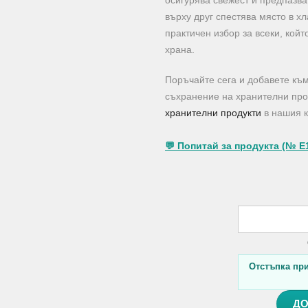
осигурява свежест и предпазва
върху друг спестява място в х
практичен избор за всеки, кой
храна.
Поръчайте сега и добавете къ
съхранение на хранителни про
хранителни продукти
в нашия к
💬 Попитай за продукта (№ E
Отстъпка при 
ДО