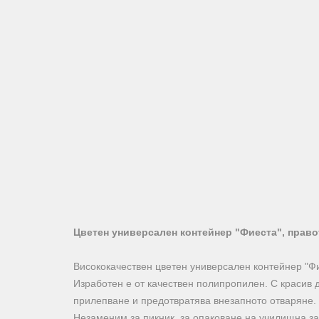
Цветен универсален контейнер "Фиеста", правоъ
Висококачествен цветен универсален контейнер "Фи
Изработен е от качествен полипропилен. С красив д
прилепване и предотвратява внезапното отваряне.
Незаменим за пикник, за опаковане на училищна за