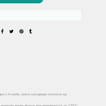
ен с 4 скоби, което осигурява плътното му
я в микровълнова фурна при температура до 120°C