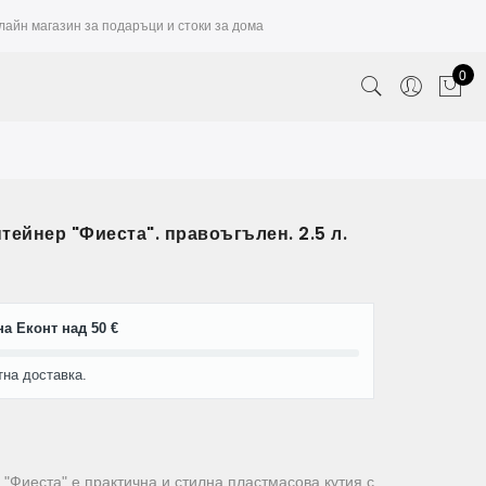
лайн магазин за подаръци и стоки за дома
0
тейнер "Фиеста". правоъгълен. 2.5 л.
а Еконт над 50 €
тна доставка.
"Фиеста" е практична и стилна пластмасова кутия с