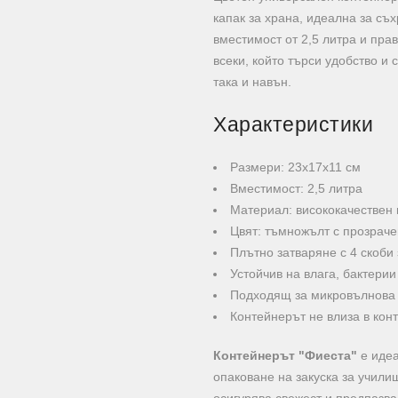
капак за храна, идеална за съ
вместимост от 2,5 литра и пра
всеки, който търси удобство и 
така и навън.
Характеристики
Размери: 23х17х11 см
Вместимост: 2,5 литра
Материал: висококачествен
Цвят: тъмножълт с прозраче
Плътно затваряне с 4 скоби
Устойчив на влага, бактери
Подходящ за микровълнова
Контейнерът не влиза в конт
Контейнерът "Фиеста"
е идеа
опаковане на закуска за учили