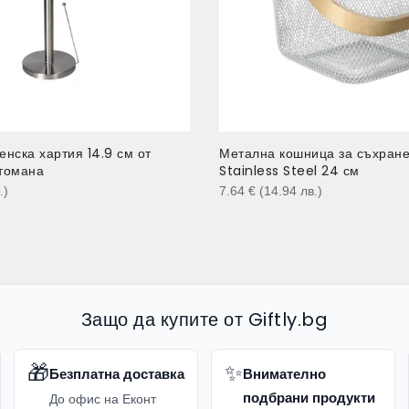
енска хартия 14.9 см от
Метална кошница за съхран
томана
Stainless Steel 24 см
.
)
7.64
€
(14.94
лв.
)
Защо да купите от Giftly.bg
🎁
✨
Безплатна доставка
Внимателно
подбрани продукти
До офис на Еконт