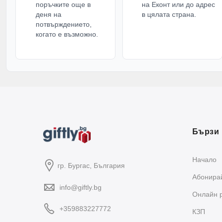
поръчките още в
на Еконт или до адрес
деня на
в цялата страна.
потвърждението,
когато е възможно.
Бързи 
Начало
гр. Бургас, България
Абонирай
info@giftly.bg
Oнлайн 
+359883227772
КЗП