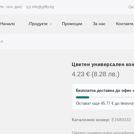
я - поч. дни)
info@giftly.bg
Он
Начало
Продукти
Промоции
За нас
Контакти
 л.
Цветен универсален кон
4.23
€
(8.28
лв.
)
Безплатна доставка до офис н
Остават още 45.77 € до безпла
Каталожен номер:
E1680432
Цветен универсален контейнер 