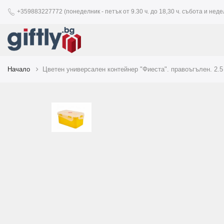
+359883227772 (понеделник - петък от 9.30 ч. до 18,30 ч. събота и недел
Начало
Цветен универсален контейнер "Фиеста". правоъгълен. 2.5