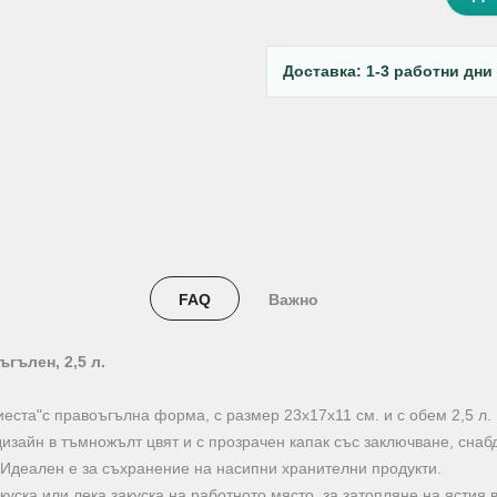
Доставка: 1-3 работни дни
FAQ
Важно
гълен, 2,5 л.
еста"с правоъгълна форма, с размер 23х17х11 см. и с обем 2,5 л.
изайн в тъмножълт цвят и с прозрачен капак със заключване, снабд
 Идеален е за съхранение на насипни хранителни продукти.
куска или лека закуска на работното място, за затопляне на ясти