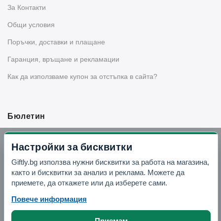
За Контакти
Общи условия
Поръчки, доставки и плащане
Гаранция, връщане и рекламации
Как да използваме купон за отстъпка в сайта?
Бюлетин
Вземи -10% отстъпка в Telegram
Настройки за бисквитки
Giftly.bg използва нужни бисквитки за работа на магазина,
Отвори Telegram
както и бисквитки за анализ и реклама. Можете да
приемете, да откажете или да изберете сами.
Повече информация
Приемам