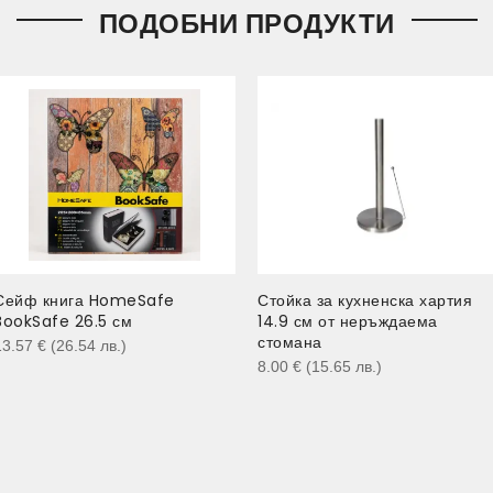
ПОДОБНИ ПРОДУКТИ
Сейф книга HomeSafe
Стойка за кухненска хартия
BookSafe 26.5 см
14.9 см от неръждаема
стомана
13.57
€
(26.54
лв.
)
8.00
€
(15.65
лв.
)