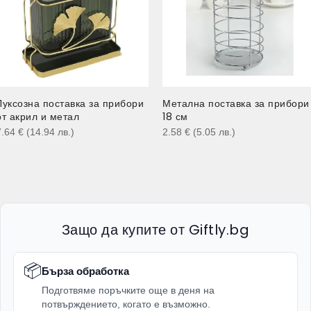
Луксозна поставка за прибори
Метална поставка за прибори
от акрил и метал
18 см
7.64
€
(14.94
лв.
)
2.58
€
(5.05
лв.
)
Защо да купите от Giftly.bg
📦
Бърза обработка
Подготвяме поръчките още в деня на
потвърждението, когато е възможно.