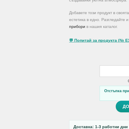
създавайки уютна атмосфера.
Добавете този продукт в своят
естетика в едно. Разгледайте 
прибори
в нашия каталог.
💬 Попитай за продукта (№ E
Отстъпка при 
ДО
Доставка: 1-3 работни дни