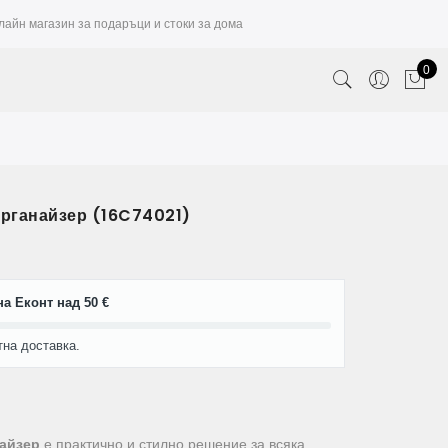
лайн магазин за подаръци и стоки за дома
0
органайзер (16C74021)
а Еконт над 50 €
тна доставка.
найзер
е практично и стилно решение за всяка