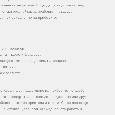
о и елегантен дизайн. Подходяща за домакинства,
ненски органайзер за прибори, тя създава
а при съхранение на приборите.
 полипропилен
вята – какао и бяла роза
ходяща за миене в съдомиялна машина
нетоксична
а с времето
я е идеална за подреждане на приборите по удобен
 като подарък за рожден ден, годишнина или друг
йства, така и за приятели и колеги. С нея лесно ще
а на кухнята, улеснявайки ежедневната работа и