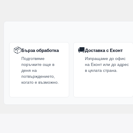
📦
🚚
Бърза обработка
Доставка с Еконт
Подготвяме
Изпращаме до офис
поръчките още в
на Еконт или до адрес
деня на
в цялата страна.
потвърждението,
когато е възможно.