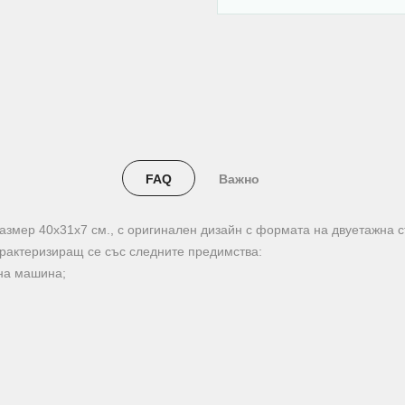
FAQ
Важно
азмер 40х31х7 см., с оригинален дизайн с формата на двуетажна стр
арактеризиращ се със следните предимства:
лна машина;