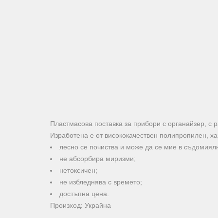
Пластмасова поставка за прибори с органайзер, с р
Изработена е от висококачествен полипропилен, х
лесно се почиства и може да се мие в съдомия
не абсорбира миризми;
нетоксичен;
не избледнява с времето;
достъпна цена.
Произход: Украйна