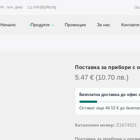
я - поч. дни)
info@giftly.bg
Он
Начало
Продукти
Промоции
За нас
Контакти
Поставка за прибори с 
5.47
€
(10.70
лв.
)
Безплатна доставка до офис н
Остават още 44.53 € до безпла
Каталожен номер:
E1674021
Поставка за прибори с орга