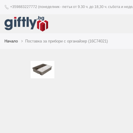
+359883227772 (понеделник - петък от 9.30 ч. до 18,30 ч. събота и недел
Начало
Поставка за прибори с органайзер (16C74021)