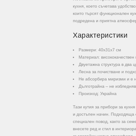
кухня, което съчетава удобств
които търсят функционален кух
подредена и приятна атмосфер
Характеристики
Размери: 40х31х7 см
Материал: висококачествен
Двуетажна структура в два ц
Лесна за почистване и под
Не абсорбира миризми и е 
Дълготрайна – не избледняв
Произход: Украйна
Тази кутия за прибори за кухн
и достъпен начин. Подходяща е
специален повод, както за семе
внесете ред и стил в интериор