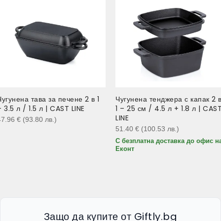
Чугунена тава за печене 2 в 1
Чугунена тенджера с капак 2 
– 3.5 л / 1.5 л | CAST LINE
1 – 25 см / 4.5 л + 1.8 л | CAS
LINE
47.96
€
(93.80
лв.
)
51.40
€
(100.53
лв.
)
С безплатна доставка до офис н
Еконт
Защо да купите от Giftly.bg