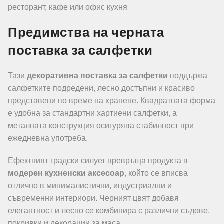
ресторант, кафе или офис кухня
Предимства на черната
поставка за салфетки
Тази
декоративна поставка за салфетки
поддържа
салфетките подредени, лесно достъпни и красиво
представени по време на хранене. Квадратната форма
е удобна за стандартни хартиени салфетки, а
металната конструкция осигурява стабилност при
ежедневна употреба.
Ефектният градски силует превръща продукта в
модерен кухненски аксесоар
, който се вписва
отлично в минималистични, индустриални и
съвременни интериори. Черният цвят добавя
елегантност и лесно се комбинира с различни съдове,
покривки и декорации за маса.