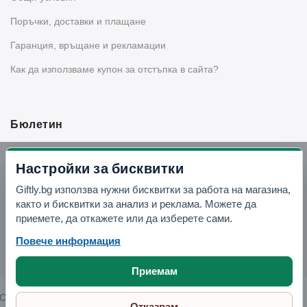
Поръчки, доставки и плащане
Гаранция, връщане и рекламации
Как да използваме купон за отстъпка в сайта?
Бюлетин
Вземи -10% отстъпка в Telegram
Настройки за бисквитки
Giftly.bg използва нужни бисквитки за работа на магазина,
Отвори Telegram
както и бисквитки за анализ и реклама. Можете да
приемете, да откажете или да изберете сами.
Повече информация
Приемам
Copyright © 2026 GIFTLY.BG. All rights reserved.
Отказвам