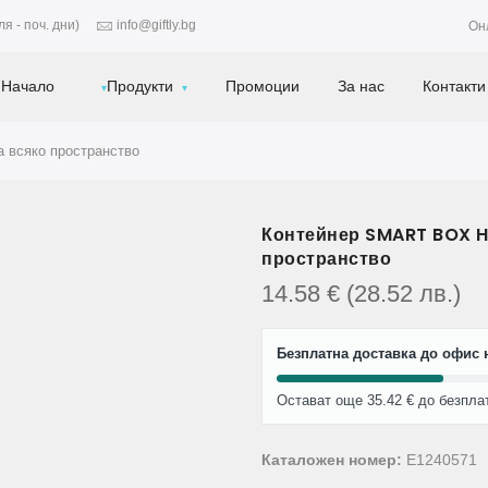
я - поч. дни)
info@giftly.bg
Он
Начало
Продукти
Промоции
За нас
Контакти
 всяко пространство
Контейнер SMART BOX HO
пространство
14.58
€
(28.52
лв.
)
Безплатна доставка до офис н
Остават още 35.42 € до безпла
Каталожен номер:
E1240571