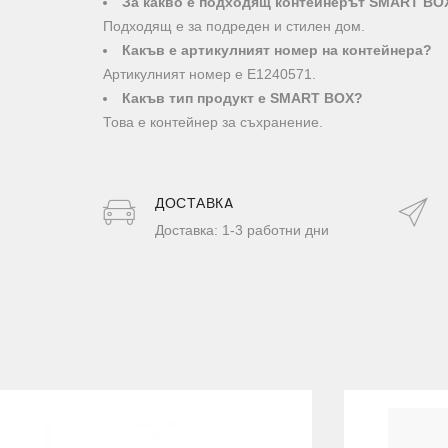
За какво е подходящ контейнерът SMART BO
Подходящ е за подреден и стилен дом.
Какъв е артикулният номер на контейнера?
Артикулният номер е E1240571.
Какъв тип продукт е SMART BOX?
Това е контейнер за съхранение.
ДОСТАВКA
Доставка: 1-3 работни дни