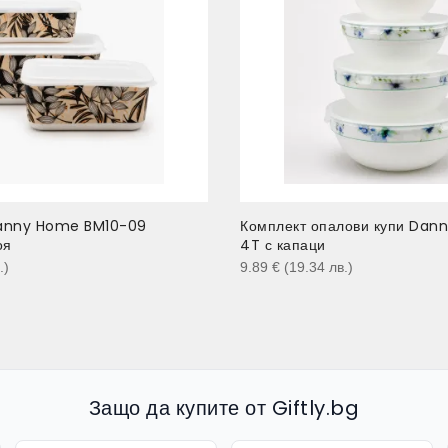
anny Home BM10-09
Комплект опалови купи Da
оя
4T с капаци
.
)
9.89
€
(19.34
лв.
)
Защо да купите от Giftly.bg