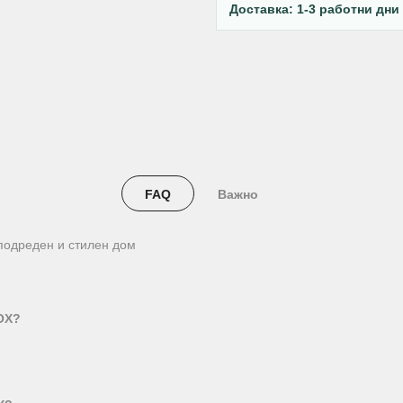
Доставка: 1-3 работни дни
FAQ
Важно
подреден и стилен дом
OX?