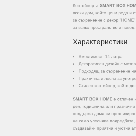
Контейнерът
SMART BOX HO
всеки дом, който цени реда и 
за съхранение с декор "HOME"
за всяко пространство и повод.
Характеристики
Вместимост: 14 литра
Декоративен дизайн с моти
Подходящ за съхранение на
Практична и лесна за употр
Стилен контейнер, който до
SMART BOX HOME
е отличен 
ден, годишнина или празнични 
поддържа дома си организиран 
не само улеснява подредбата, 
създавайки приятна и уютна а