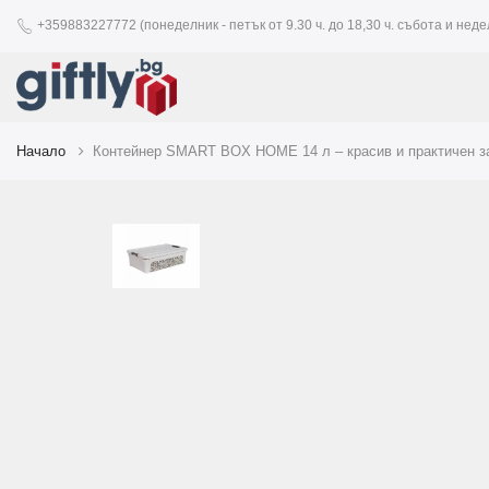
+359883227772 (понеделник - петък от 9.30 ч. до 18,30 ч. събота и недел
Начало
Контейнер SMART BOX HOME 14 л – красив и практичен за