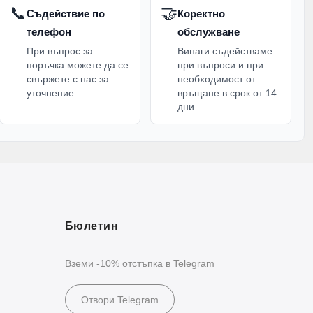
📞
🤝
Съдействие по
Коректно
телефон
обслужване
При въпрос за
Винаги съдействаме
поръчка можете да се
при въпроси и при
свържете с нас за
необходимост от
уточнение.
връщане в срок от 14
дни.
Бюлетин
Вземи -10% отстъпка в Telegram
Отвори Telegram