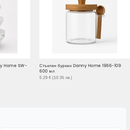
nny Home SW-
Стъклен буркан Danny Home 1966-109
600 мл
5.29
€
(10.35
лв.
)