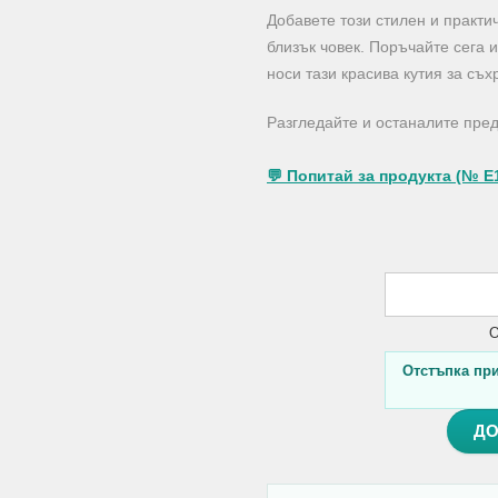
Добавете този стилен и практи
близък човек. Поръчайте сега и
носи тази красива кутия за съх
Разгледайте и останалите пре
💬 Попитай за продукта (№ E
О
Отстъпка при 
ДО