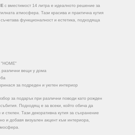
ME
с вместимост 14 литра е идеалното решение за
стилната атмосфера. Тази красива и практична кутия
 съчетава функционалност и естетика, подходяща
в "HOME"
 различни вещи у дома
еба
принася за подреден и уютен интериор
избор за подарък при различни поводи като рожден
събития. Подходящ е за всеки, който обича да
и стилен. Тази декоративна кутия за съхранение
но и добавя визуален акцент към интериора,
тмосфера.