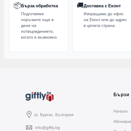
📦
🚚
Бърза обработка
Доставка с Еконт
Подготвяме
Изпращаме до офис
поръчките още в
на Еконт или до адрес
деня на
в цялата страна.
потвърждението,
когато е възможно.
Бързи 
Начало
гр. Бургас, България
Абонирай
info@giftly.bg