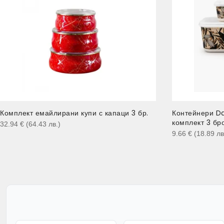
Комплект емайлирани купи с капаци 3 бр.
Контейнери D
комплект 3 бр
32.94
€
(64.43
лв.
)
9.66
€
(18.89
лв