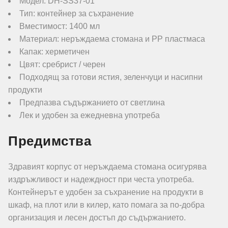
Модел: DH-SS37-01
Тип: контейнер за съхранение
Вместимост: 1400 мл
Материал: неръждаема стомана и PP пластмаса
Капак: херметичен
Цвят: сребрист / черен
Подходящ за готови ястия, зеленчуци и насипни
продукти
Предпазва съдържанието от светлина
Лек и удобен за ежедневна употреба
Предимства
Здравият корпус от неръждаема стомана осигурява
издръжливост и надеждност при честа употреба.
Контейнерът е удобен за съхранение на продукти в
шкаф, на плот или в килер, като помага за по-добра
организация и лесен достъп до съдържанието.