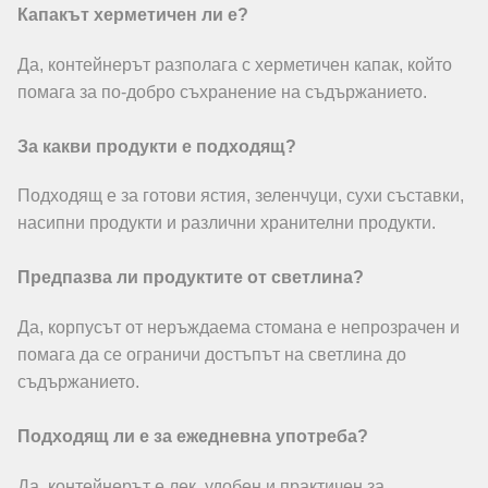
Капакът херметичен ли е?
Да, контейнерът разполага с херметичен капак, който
помага за по-добро съхранение на съдържанието.
За какви продукти е подходящ?
Подходящ е за готови ястия, зеленчуци, сухи съставки,
насипни продукти и различни хранителни продукти.
Предпазва ли продуктите от светлина?
Да, корпусът от неръждаема стомана е непрозрачен и
помага да се ограничи достъпът на светлина до
съдържанието.
Подходящ ли е за ежедневна употреба?
Да, контейнерът е лек, удобен и практичен за