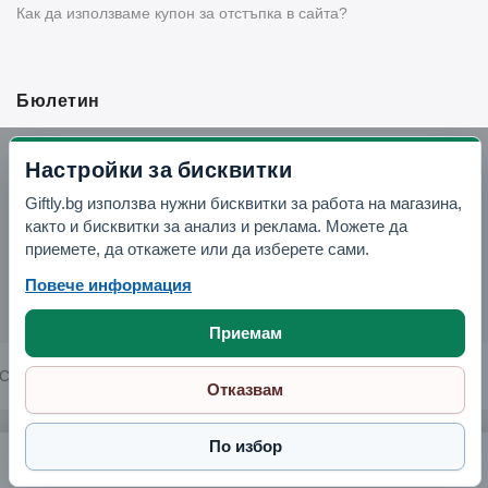
Как да използваме купон за отстъпка в сайта?
Бюлетин
Вземи -10% отстъпка в Telegram
Настройки за бисквитки
Giftly.bg използва нужни бисквитки за работа на магазина,
Отвори Telegram
както и бисквитки за анализ и реклама. Можете да
приемете, да откажете или да изберете сами.
Повече информация
Приемам
Copyright © 2026 GIFTLY.BG. All rights reserved.
Отказвам
По избор
Контейнер Danny Home DH-SS37-01 1400 мл
5.64 € / 11.03 лв.
Поръчай