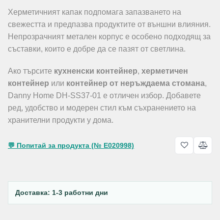
Херметичният капак подпомага запазването на
свежестта и предпазва продуктите от външни влияния.
Непрозрачният метален корпус е особено подходящ за
съставки, които е добре да се пазят от светлина.
Ако търсите
кухненски контейнер
,
херметичен
контейнер
или
контейнер от неръждаема стомана
,
Danny Home DH-SS37-01 е отличен избор. Добавете
ред, удобство и модерен стил към съхранението на
хранителни продукти у дома.
💬 Попитай за продукта (№ E020998)
Доставка: 1-3 работни дни