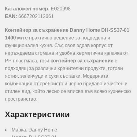
Каталожен номер:
E020998
EAN:
6667202112661
Контейнер за съхранение Danny Home DH-SS37-01
1400 мл
е практично решение за подредена и
функционална кухня. Със своя здрав корпус от
неръждаема стомана и удобна херметична капачка от
PP пластмаса, този
контейнер за съхранение
е
подходящ за различни хранителни продукти, готови
ястия, зеленчуци и сухи съставки. Модерната
комбинация от сребристо и черно придава изчистен и
стилен вид, който лесно се вписва във всяко кухненско
пространство.
Характеристики
Марка: Danny Home