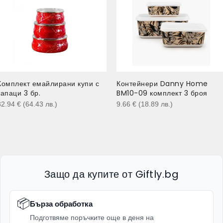
Комплект емайлирани купи с
Контейнери Danny Home
капаци 3 бр.
BM10-09 комплект 3 броя
32.94
€
(64.43
лв.
)
9.66
€
(18.89
лв.
)
Защо да купите от Giftly.bg
📦
Бърза обработка
Подготвяме поръчките още в деня на