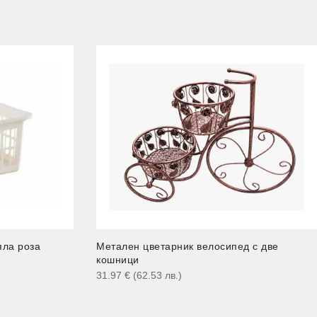
яла роза
Метален цветарник велосипед с две
кошници
31.97
€
(62.53
лв.
)