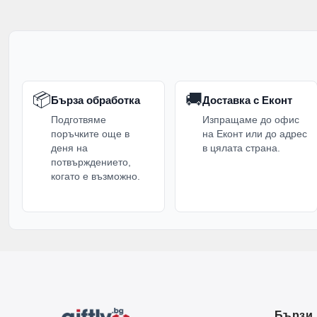
📦
🚚
Бърза обработка
Доставка с Еконт
Подготвяме
Изпращаме до офис
поръчките още в
на Еконт или до адрес
деня на
в цялата страна.
потвърждението,
когато е възможно.
Бързи 