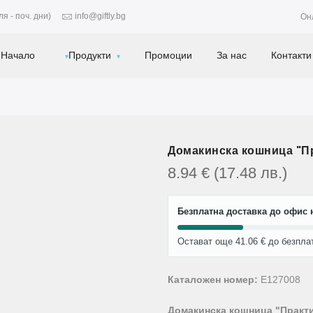
я - поч. дни)
info@giftly.bg
Он
Начало
Продукти
Промоции
За нас
Контакти
Домакинска кошница "Пра
8.94
€
(17.48
лв.
)
Безплатна доставка до офис н
Остават още 41.06 € до безпла
Каталожен номер:
E127008
Домакинска кошница "Практ