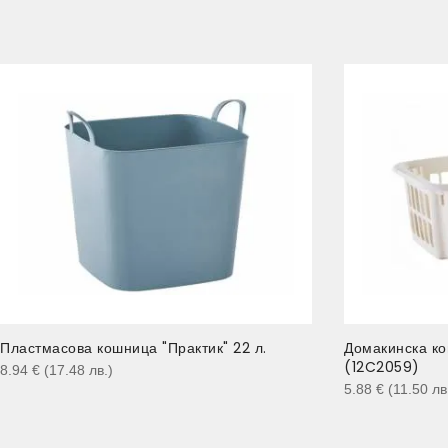
Пластмасова кошница "Практик" 22 л.
Домакинска кош
(12C2059)
8.94
€
(17.48
лв.
)
5.88
€
(11.50
лв