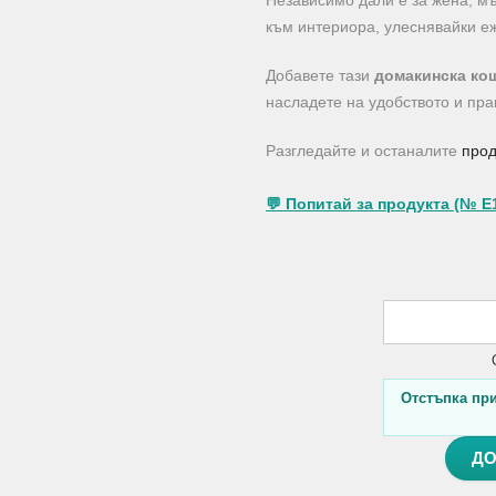
Независимо дали е за жена, мъ
към интериора, улеснявайки е
Добавете тази
домакинска кош
насладете на удобството и пра
Разгледайте и останалите
прод
💬 Попитай за продукта (№ E
Отстъпка при 
ДО