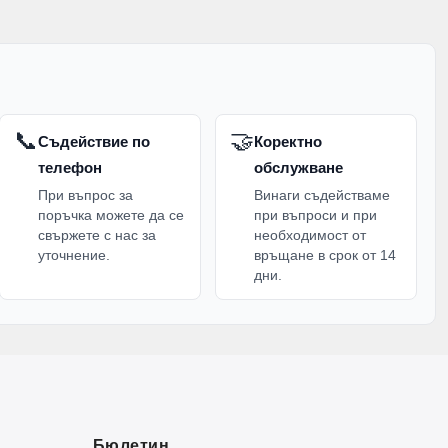
📞
🤝
Съдействие по
Коректно
телефон
обслужване
При въпрос за
Винаги съдействаме
поръчка можете да се
при въпроси и при
свържете с нас за
необходимост от
уточнение.
връщане в срок от 14
дни.
Бюлетин