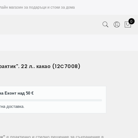
лайн магазин за подаръци и стоки за дома
0
ктик". 22 л.. какао (12C7008)
а Еконт над 50 €
тна доставка.
ик"
е практично и стилно решение за съхранение в