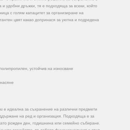
а и удобни дръжки, тя е подходяща за всеки, който
ница с голям капацитет за организиране на
гантен цвят какао допринася за уютна и подредена
полипропилен, устойчив на износване
енасяне
ма
е идеална за съхранение на различни предмети
оддържане на ред и организация. Подходяща е за
като рожден ден, годишнина или семейно събиране.