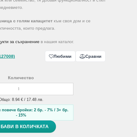
ж или семейство, тя добавя функционалност и стил
жедневието.
ница с голям капацитет
към своя дом и се
ктичността, които предлага.
укти за съхранение
в нашия каталог.
127008)
Любими
Сравни
Количество
Общо: 8.94 € / 17.48 лв.
повече бройки: 2 бр. - 7% / 3+ бр.
- 15%
БАВИ В КОЛИЧКАТА