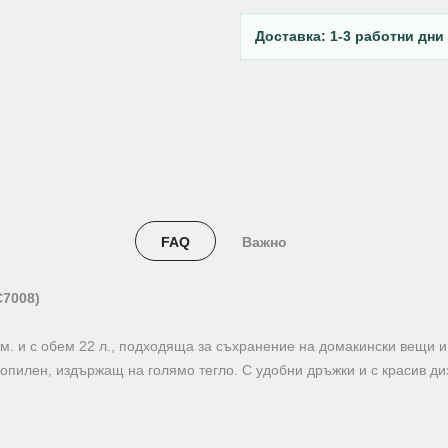
Доставка: 1-3 работни дни
FAQ
Важно
C7008)
м. и с обем 22 л., подходяща за съхранение на домакински вещи и
опилен, издържащ на голямо тегло. С удобни дръжки и с красив ди