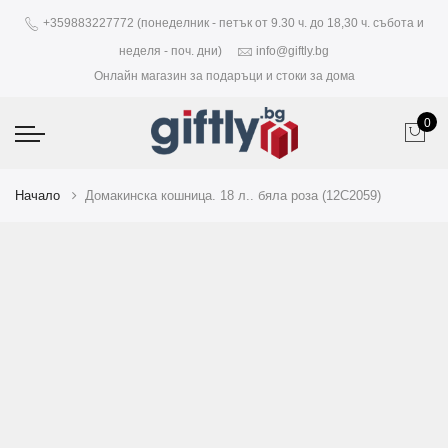
+359883227772 (понеделник - петък от 9.30 ч. до 18,30 ч. събота и
неделя - поч. дни)
info@giftly.bg
Онлайн магазин за подаръци и стоки за дома
0
Начало
Домакинска кошница. 18 л.. бяла роза (12C2059)