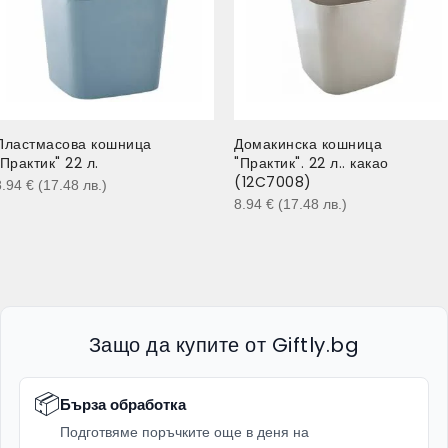
Пластмасова кошница
Домакинска кошница
"Практик" 22 л.
"Практик". 22 л.. какао
(12C7008)
8.94
€
(17.48
лв.
)
8.94
€
(17.48
лв.
)
Защо да купите от Giftly.bg
📦
Бърза обработка
Подготвяме поръчките още в деня на