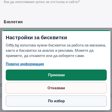
Как да използваме купон за отстъпка в сайта?
Бюлетин
Вземи -10% отстъпка в Telegram
Настройки за бисквитки
Giftly.bg използва нужни бисквитки за работа на магазина,
Отвори Telegram
както и бисквитки за анализ и реклама. Можете да
приемете, да откажете или да изберете сами.
Повече информация
Приемам
Copyright © 2026 GIFTLY.BG. All rights reserved.
Отказвам
По избор
Домакинска кошница. 18 л.. бяла роза (12C2059)
5.88 € / 11.50 лв.
Поръчай