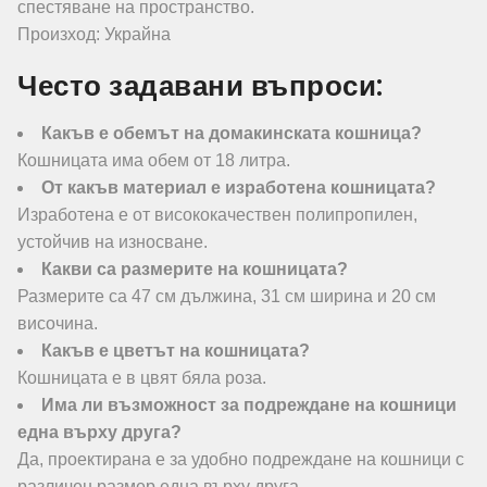
спестяване на пространство.
Произход: Украйна
Често задавани въпроси:
Какъв е обемът на домакинската кошница?
Кошницата има обем от 18 литра.
От какъв материал е изработена кошницата?
Изработена е от висококачествен полипропилен,
устойчив на износване.
Какви са размерите на кошницата?
Размерите са 47 см дължина, 31 см ширина и 20 см
височина.
Какъв е цветът на кошницата?
Кошницата е в цвят бяла роза.
Има ли възможност за подреждане на кошници
една върху друга?
Да, проектирана е за удобно подреждане на кошници с
различен размер една върху друга.