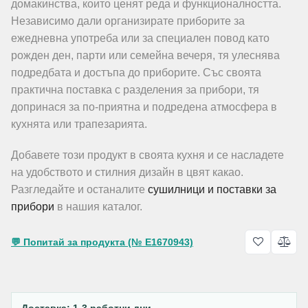
домакинства, които ценят реда и функционалността.
Независимо дали организирате приборите за
ежедневна употреба или за специален повод като
рожден ден, парти или семейна вечеря, тя улеснява
подредбата и достъпа до приборите. Със своята
практична поставка с разделения за прибори, тя
допринася за по-приятна и подредена атмосфера в
кухнята или трапезарията.
Добавете този продукт в своята кухня и се насладете
на удобството и стилния дизайн в цвят какао.
Разгледайте и останалите
сушилници и поставки за
прибори
в нашия каталог.
💬 Попитай за продукта (№ E1670943)
Доставка: 1-3 работни дни