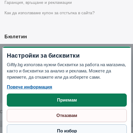
Гаранция, връщане и рекламации
Как да използваме купон за отстъпка в сайта?
Бюлетин
Вземи -10% отстъпка в Telegram
Настройки за бисквитки
Giftly.bg използва нужни бисквитки за работа на магазина,
Отвори Telegram
както и бисквитки за анализ и реклама. Можете да
приемете, да откажете или да изберете сами.
Повече информация
Приемам
Copyright © 2026 GIFTLY.BG. All rights reserved.
Отказвам
По избор
Овална поставка за прибори за хранене. какао