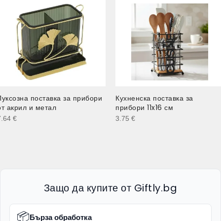
Луксозна поставка за прибори
Кухненска поставка за
от акрил и метал
прибори 11x16 см
7.64
€
3.75
€
Защо да купите от Giftly.bg
📦
Бърза обработка