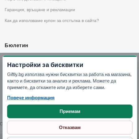
Гаранция, връщане и рекламации
Как да използваме купон за отстъпка в сайта?
Бюлетин
Вземи -10% отстъпка в Telegram
Настройки за бисквитки
Giftly.bg използва нужни бисквитки за работа на магазина,
Отвори Telegram
както и бисквитки за анализ и реклама. Можете да
приемете, да откажете или да изберете сами.
Повече информация
Приемам
Copyright © 2026 GIFTLY.BG. All rights reserved.
Отказвам