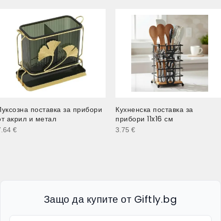
Луксозна поставка за прибори
Кухненска поставка за
от акрил и метал
прибори 11x16 см
7.64
€
3.75
€
Защо да купите от Giftly.bg