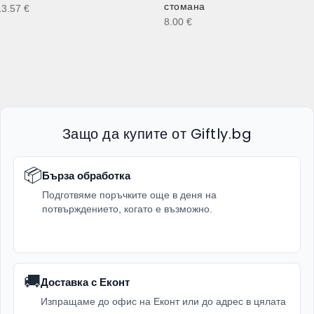
стомана
13.57
€
8.00
€
Защо да купите от Giftly.bg
📦
Бърза обработка
Подготвяме поръчките още в деня на
потвърждението, когато е възможно.
🚚
Доставка с Еконт
Изпращаме до офис на Еконт или до адрес в цялата