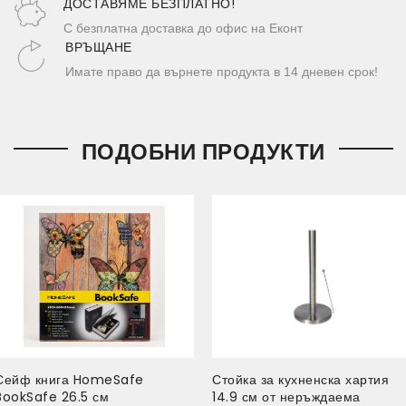
ДОСТАВЯМЕ БЕЗПЛАТНО!
С безплатна доставка до офис на Еконт
ВРЪЩАНЕ
Имате право да върнете продукта в 14 дневен срок!
ПОДОБНИ ПРОДУКТИ
Сейф книга HomeSafe
Стойка за кухненска хартия
BookSafe 26.5 см
14.9 см от неръждаема