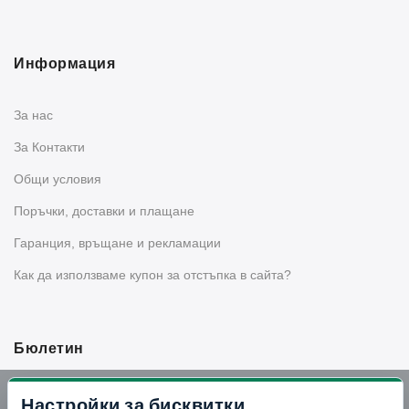
Информация
За нас
За Контакти
Общи условия
Поръчки, доставки и плащане
Гаранция, връщане и рекламации
Как да използваме купон за отстъпка в сайта?
Бюлетин
Вземи -10% отстъпка в Telegram
Настройки за бисквитки