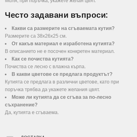
Моля, при поръчка, укажете желан цвят.
Често задавани въпроси:
Какви са размерите на сгъваемата кутия?
Размерите са 38х26х25 см.
От какъв материал е изработена кутията?
В описанието не е посочен конкретен материал.
Как се почиства кутията?
Почиства се лесно с влажна кърпа.
В какви цветове се предлага продуктът?
Кутията се предлага в различни цветове, като при
поръчка трябва да укажете желания цвят.
Може ли кутията да се сгъва за по-лесно
съхранение?
Да, кутията е сгъваема.