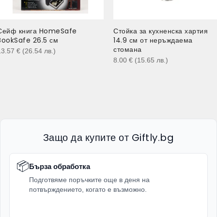
Сейф книга HomeSafe
Стойка за кухненска хартия
BookSafe 26.5 см
14.9 см от неръждаема
стомана
13.57
€
(26.54
лв.
)
8.00
€
(15.65
лв.
)
Защо да купите от Giftly.bg
📦
Бърза обработка
Подготвяме поръчките още в деня на
потвърждението, когато е възможно.