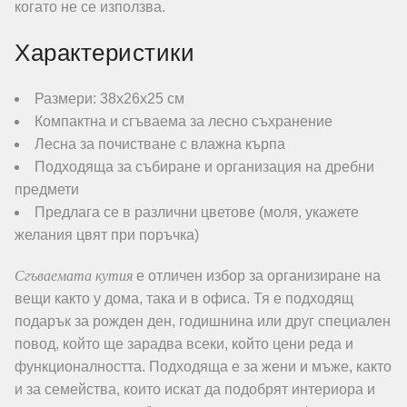
когато не се използва.
Характеристики
Размери: 38х26х25 см
Компактна и сгъваема за лесно съхранение
Лесна за почистване с влажна кърпа
Подходяща за събиране и организация на дребни
предмети
Предлага се в различни цветове (моля, укажете
желания цвят при поръчка)
Сгъваемата кутия
е отличен избор за организиране на
вещи както у дома, така и в офиса. Тя е подходящ
подарък за рожден ден, годишнина или друг специален
повод, който ще зарадва всеки, който цени реда и
функционалността. Подходяща е за жени и мъже, както
и за семейства, които искат да подобрят интериора и