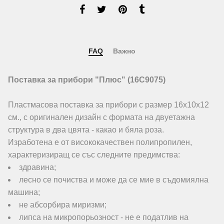
FAQ
Важно
Поставка за прибори "Плюс" (16C9075)
Пластмасова поставка за прибори с размер 16х10х12
см., с оригинален дизайн с формата на двуетажна
структура в два цвята - какао и бяла роза.
Изработена е от висококачествен полипропилен,
характеризиращ се със следните предимства:
здравина;
лесно се почиства и може да се мие в съдомиялна
машина;
не абсорбира миризми;
липса на микропорьозност - не е податлив на