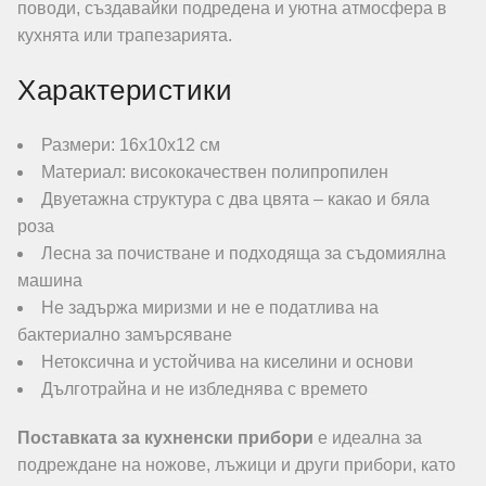
поводи, създавайки подредена и уютна атмосфера в
кухнята или трапезарията.
Характеристики
Размери: 16х10х12 см
Материал: висококачествен полипропилен
Двуетажна структура с два цвята – какао и бяла
роза
Лесна за почистване и подходяща за съдомиялна
машина
Не задържа миризми и не е податлива на
бактериално замърсяване
Нетоксична и устойчива на киселини и основи
Дълготрайна и не избледнява с времето
Поставката за кухненски прибори
е идеална за
подреждане на ножове, лъжици и други прибори, като