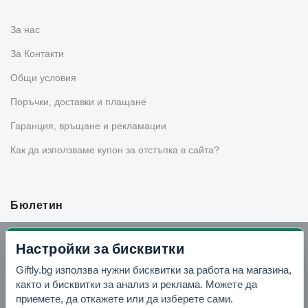
За нас
За Контакти
Общи условия
Поръчки, доставки и плащане
Гаранция, връщане и рекламации
Как да използваме купон за отстъпка в сайта?
Бюлетин
Вземи -10% отстъпка в Telegram
Настройки за бисквитки
Giftly.bg използва нужни бисквитки за работа на магазина,
Отвори Telegram
както и бисквитки за анализ и реклама. Можете да
приемете, да откажете или да изберете сами.