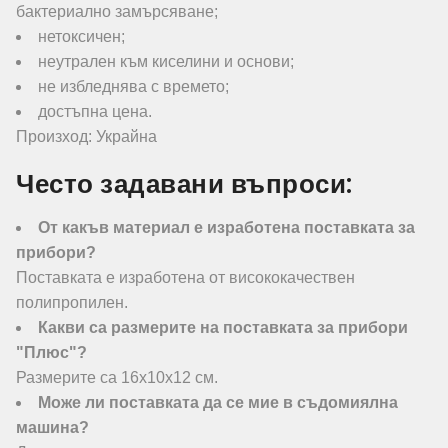
бактериално замърсяване;
нетоксичен;
неутрален към киселини и основи;
не избледнява с времето;
достъпна цена.
Произход: Украйна
Често задавани въпроси:
От какъв материал е изработена поставката за
прибори?
Поставката е изработена от висококачествен
полипропилен.
Какви са размерите на поставката за прибори
"Плюс"?
Размерите са 16х10х12 см.
Може ли поставката да се мие в съдомиялна
машина?