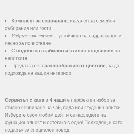
Комплект за сервиране
, идеален за семейни
събирания или гости
Издръжливо стъкло
– устойчиво на надраскване и
лесно за почистване
С поднос за стабилно и стилно поднасяне
на
напитките
Предлага се в
разнообразие от цветове
, за да
подхожда на вашия интериор
Сервизът с кана и 4 чаши
е перфектен избор за
стилно сервиране на чай, вода или студени напитки.
Изберете своя любим цвят и се насладете на
функционалност и естетика в едно! Подходящ и като
подарък за специален повод.