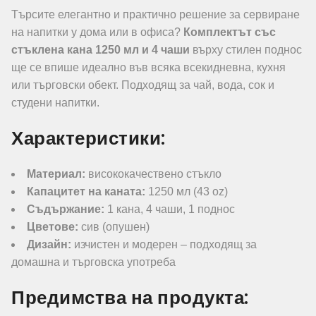
Търсите елегантно и практично решение за сервиране
на напитки у дома или в офиса?
Комплектът със
стъклена кана 1250 мл и 4 чаши
върху стилен поднос
ще се впише идеално във всяка всекидневна, кухня
или търговски обект. Подходящ за чай, вода, сок и
студени напитки.
Характеристики:
Материал:
висококачествено стъкло
Капацитет на каната:
1250 мл (43 oz)
Съдържание:
1 кана, 4 чаши, 1 поднос
Цветове:
сив (опушен)
Дизайн:
изчистен и модерен – подходящ за
домашна и търговска употреба
Предимства на продукта: