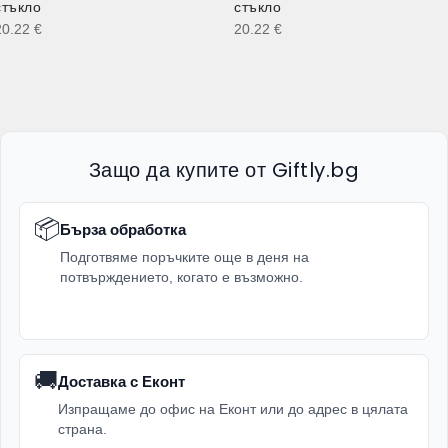
стъкло
стъкло
20.22
€
20.22
€
Защо да купите от Giftly.bg
📦
Бърза обработка
Подготвяме поръчките още в деня на
потвърждението, когато е възможно.
🚚
Доставка с Еконт
Изпращаме до офис на Еконт или до адрес в цялата
страна.