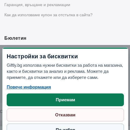
Гаранция, връщане и рекламации
Как да използваме купон за отстъпка в сайта?
Бюлетин
Вземи -10% отстъпка в Telegram
Настройки за бисквитки
Giftly.bg използва нужни бисквитки за работа на магазина,
Отвори Telegram
както и бисквитки за анализ и реклама. Можете да
приемете, да откажете или да изберете сами.
Повече информация
Приемам
Copyright © 2026 GIFTLY.BG. All rights reserved.
Отказвам
По избор