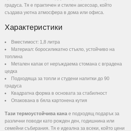
градуса. Тя е практичен и стилен аксесоар, който
създава уютна атмосфера в дома или офиса.
Характеристики
Вместимост: 1,8 литра
Материал: боросиликатно стъкло, устойчиво на
топлина
Метален капак от неръждаема стомана с вграденa
цедка
Подходяща за топли и студени напитки до 90
градуса
Квадратна форма в основата за стабилност
Опакована в бяла картонена кутия
Тази термоустойчива кана
е подходящ подарък за
различни поводи като рожден ден, годишнина или
семейни събирания. Тя е идеална за всеки, който цени