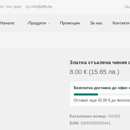
я - поч. дни)
info@giftly.bg
Он
Начало
Продукти
Промоции
За нас
Контакти
Златна стъклена чиния 
8.00
€
(15.65
лв.
)
Безплатна доставка до офис н
Остават още 42.00 € до безпла
Каталожен номер:
A4183
EAN:
6900406000441