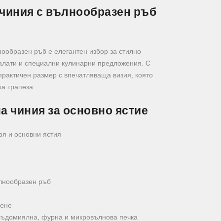
 чиния с вълнообразен ръб
ообразен ръб е елегантен избор за стилно
салати и специални кулинарни предложения. С
практичен размер с впечатляваща визия, която
ка трапеза.
а чиния за основно ястие
ря и основни ястия
лнообразен ръб
иене
съдомиялна, фурна и микровълнова печка