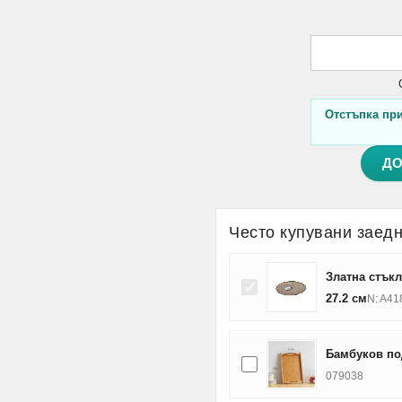
Отстъпка при 
ДО
Често купувани заед
Златна стък
27.2 см
N: A41
Бамбуков под
079038