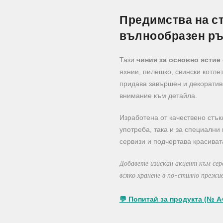
Предимства на с
вълнообразен р
Тази
чиния за основно ястие
яхнии, пилешко, свински котле
придава завършен и декоративе
внимание към детайла.
Изработена от качествено стък
употреба, така и за специални
сервизи и подчертава красиват
Добавете изискан акцент към се
всяко хранене в по-стилно прежив
💬 Попитай за продукта (№ A