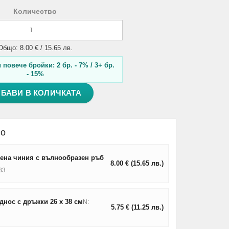
Количество
Общо: 8.00 € / 15.65 лв.
повече бройки: 2 бр. - 7% / 3+ бр.
- 15%
БАВИ В КОЛИЧКАТА
но
лена чиния с вълнообразен ръб
8.00
€
(15.65
лв.
)
83
нос с дръжки 26 x 38 см
N:
5.75
€
(11.25
лв.
)