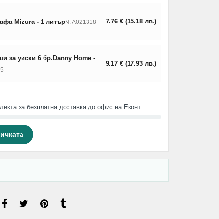
7.76
€
(15.18
лв.
)
афа Mizura - 1 литър
N: A021318
и за уиски 6 бр.Danny Home -
9.17
€
(17.93
лв.
)
45
лекта за безплатна доставка до офис на Еконт.
личката