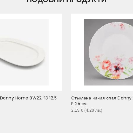
 Danny Home BW22-13 12.5
Стъклена чиния опал Danny
P 25 см
)
2.19
€
(4.28
лв.
)