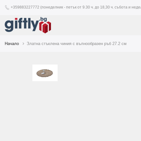
+359883227772 (понеделник - петък от 9.30 ч. до 18,30 ч. събота и недел
Начало
Златна стъклена чиния с вълнообразен ръб 27.2 см