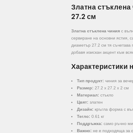
Златна стъклена
27.2 см
Златна стъклена чиния
с вълн
сервиране на основни ястия, 
диаметър 27.2 см тя съчетава 
добавя изискан акцент към вся
Характеристики н
Тип продукт:
чиния за вече
Размер:
27.2 x 27.2 x 2 см
Материал:
стъкло
Цвят:
златен
Дизайн:
кръгла форма с въ
Тегло:
0.61 кг
Поддръжка:
само ръчно м
Важно:
не е подходяща за 