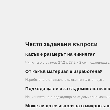
Често задавани въпроси
Какъв е размерът на чинията?
Чинията е с размер 27.2 x 27.2 x 2 см, подходяща 
От какъв материал е изработена?
Изработена е от стъкло с елегантен златен цвят.
Подходяща ли е за съдомиялна маш
Не, чинията не е подходяща за съдомиялна машин
Може ли да се използва в микровъл