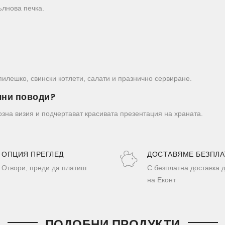
ълнова печка.
пилешко, свински котлети, салати и празнично сервиране.
лни поводи?
озна визия и подчертават красивата презентация на храната.
ОПЦИЯ ПРЕГЛЕД
ДОСТАВЯМЕ БЕЗПЛА
Отвори, преди да платиш
С безплатна доставка 
на Еконт
ПОДОБНИ ПРОДУКТИ