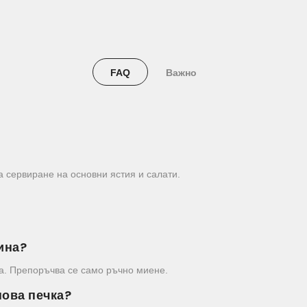
FAQ
Важно
за сервиране на основни ястия и салати.
ина?
а. Препоръчва се само ръчно миене.
нова печка?