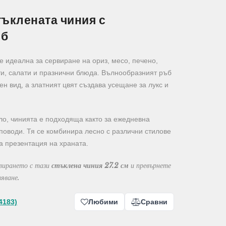
тъклената чиния с
ъб
е идеална за сервиране на ориз, месо, печено,
ти, салати и празнични блюда. Вълнообразният ръб
н вид, а златният цвят създава усещане за лукс и
ло, чинията е подходяща както за ежедневна
 поводи. Тя се комбинира лесно с различни стилове
а презентация на храната.
рвирането с тази
стъклена чиния 27.2 см
и превърнете
яване.
4183)
Любими
Сравни