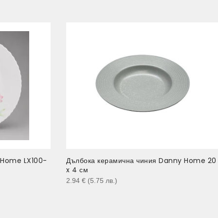
 Home LX100-
Дълбока керамична чиния Danny Home 20
x 4 см
2.94
€
(5.75
лв.
)