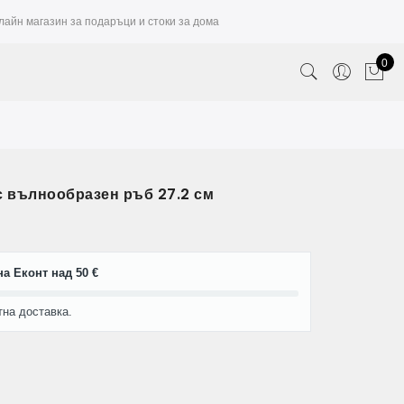
лайн магазин за подаръци и стоки за дома
0
с вълнообразен ръб 27.2 см
а Еконт над 50 €
тна доставка.