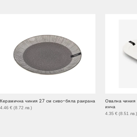
Керамична чиния 27 см сиво-бяла раирана
Овална чиния
инча
4.46
€
(8.72
лв.
)
4.35
€
(8.51
лв.