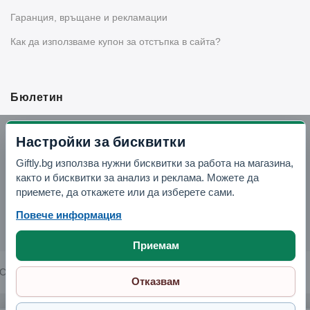
Гаранция, връщане и рекламации
Как да използваме купон за отстъпка в сайта?
Бюлетин
Вземи -10% отстъпка в Telegram
Настройки за бисквитки
Giftly.bg използва нужни бисквитки за работа на магазина,
Отвори Telegram
както и бисквитки за анализ и реклама. Можете да
приемете, да откажете или да изберете сами.
Повече информация
Приемам
Copyright © 2026 GIFTLY.BG. All rights reserved.
Отказвам