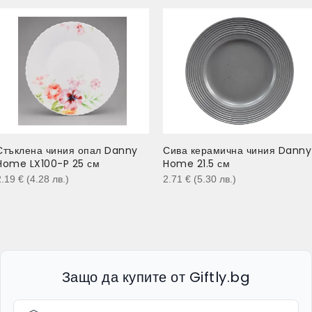
Стъклена чиния опал Danny
Сива керамична чиния Danny
Home LX100-P 25 см
Home 21.5 см
2.19
€
(4.28
лв.
)
2.71
€
(5.30
лв.
)
Защо да купите от Giftly.bg