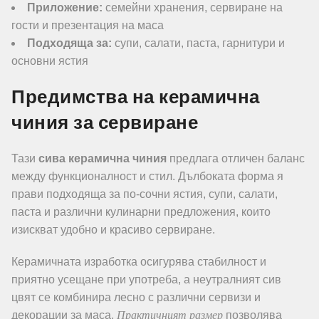
Приложение:
семейни хранения, сервиране на
гости и презентация на маса
Подходяща за:
супи, салати, паста, гарнитури и
основни ястия
Предимства на керамична
чиния за сервиране
Тази
сива керамична чиния
предлага отличен баланс
между функционалност и стил. Дълбоката форма я
прави подходяща за по-сочни ястия, супи, салати,
паста и различни кулинарни предложения, които
изискват удобно и красиво сервиране.
Керамичната изработка осигурява стабилност и
приятно усещане при употреба, а неутралният сив
цвят се комбинира лесно с различни сервизи и
Практичният размер
декорации за маса.
позволява