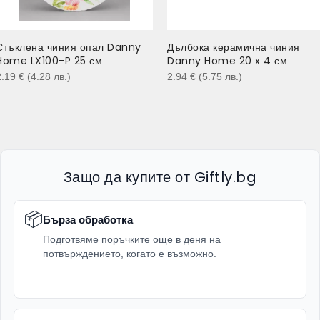
Стъклена чиния опал Danny
Дълбока керамична чиния
Home LX100-P 25 см
Danny Home 20 x 4 см
2.19
€
(4.28
лв.
)
2.94
€
(5.75
лв.
)
Защо да купите от Giftly.bg
📦
Бърза обработка
Подготвяме поръчките още в деня на
потвърждението, когато е възможно.