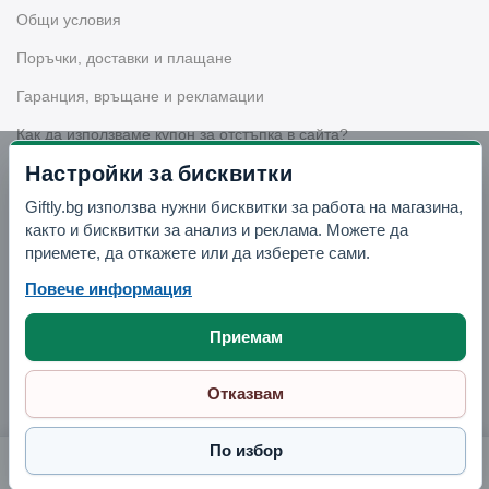
Общи условия
Поръчки, доставки и плащане
Гаранция, връщане и рекламации
Как да използваме купон за отстъпка в сайта?
Настройки за бисквитки
Giftly.bg използва нужни бисквитки за работа на магазина,
Бюлетин
както и бисквитки за анализ и реклама. Можете да
приемете, да откажете или да изберете сами.
Вземи -10% отстъпка в Telegram
Повече информация
Приемам
Отвори Telegram
Отказвам
По избор
Комплект порцеланови купички с лъжички
9.17 €
Поръчай