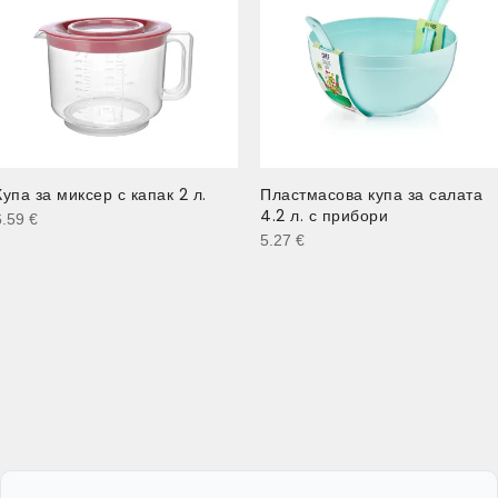
Купа за миксер с капак 2 л.
Пластмасова купа за салата
4.2 л. с прибори
6.59
€
5.27
€