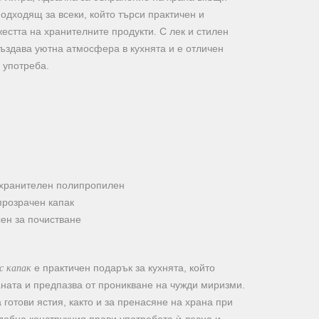
подходящ за всеки, който търси практичен и
естта на хранителните продукти. С лек и стилен
 създава уютна атмосфера в кухнята и е отличен
 употреба.
 хранителен полипропилен
прозрачен капак
сен за почистване
 с капак
е практичен подарък за кухнята, който
ната и предпазва от проникване на чужди миризми.
готови ястия, както и за пренасяне на храна при