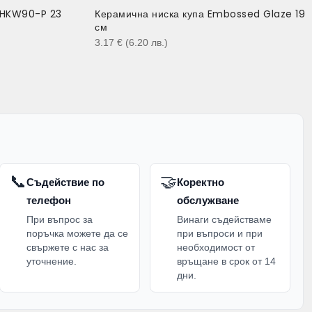
LHKW90-P 23
Керамична ниска купа Embossed Glaze 19
см
3.17
€
(6.20
лв.
)
📞
🤝
Съдействие по
Коректно
телефон
обслужване
При въпрос за
Винаги съдействаме
поръчка можете да се
при въпроси и при
свържете с нас за
необходимост от
уточнение.
връщане в срок от 14
дни.