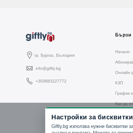
Бързи 
Начало
гр. Бургас, България
Абонирай
info@giftly.bg
Oнлайн 
+359883227772
КЗП
График н
Как да п
Политика
Настройки за бисквитки
Giftly.bg използва нужни бисквитки з
анализ и реклама. Можете да приеме