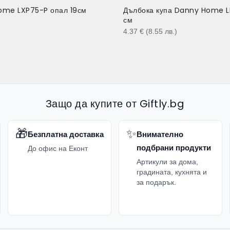
ome LXP75-P опал 19см
Дълбока купа Danny Home 
см
)
4.37
€
(8.55
лв.
)
Защо да купите от Giftly.bg
🎁
✨
Безплатна доставка
Внимателно
подбрани продукти
До офис на Еконт
Артикули за дома,
градината, кухнята и
за подарък.