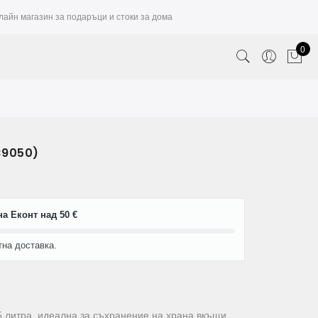
лайн магазин за подаръци и стоки за дома
0
6C9050)
а Еконт над 50 €
тна доставка.
5 литра, идеална за съхранение на храна вкъщи