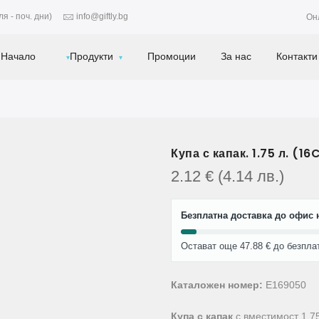
я - поч. дни)
info@giftly.bg
Он
Начало
Продукти
Промоции
За нас
Контакти
Купа с капак. 1.75 л. (1
2.12
€
(4.14
лв.
)
Безплатна доставка до офис н
Остават още 47.88 € до безпла
Каталожен номер:
E169050
Купа с капак
с вместимост 1.7