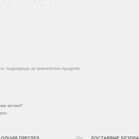
.
са, подходяща за хранителни продукти.
ови ястия?
зми.
ОПЦИЯ ПРЕГЛЕД
ДОСТАВЯМЕ БЕЗПЛА