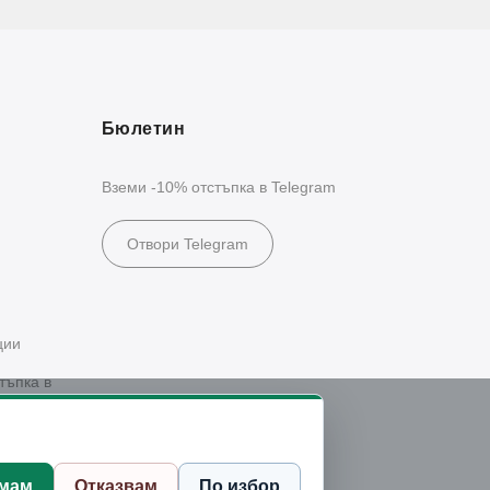
Бюлетин
Вземи -10% отстъпка в Telegram
Отвори Telegram
ции
тъпка в
мам
Отказвам
По избор