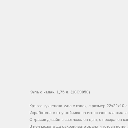
Купа с капак, 1,75 л. (16C9050)
Кръгла кухненска купа с капак, с размер 22х22х10 см
Изработена е от устойчива на износване пластмаса 
С красив дизайн в светлозелен цвят, с прозрачен ка
В нея можете да съхранявате храна и готови ястия