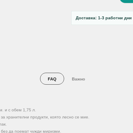
Доставка: 1-3 работни дни
FAQ
Важно
. и с обем 1,75 л.
за хранителни продукти, която лесно се мие.
пак.
, без да поемат чужди миризми.