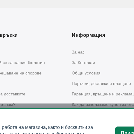
връзки
Информация
За нас
 се за нашия бюлетин
За Контакти
решаване на спорове
Общи условия
Поръчки, доставки и плащане
а доставките
Гаранция, връщане и реклама
оръчам?
Как да използваме купон за отс
сайта?
 за поверителност
а работа на магазина, както и бисквитки за
Прие
те, да откажете или да изберете сами.