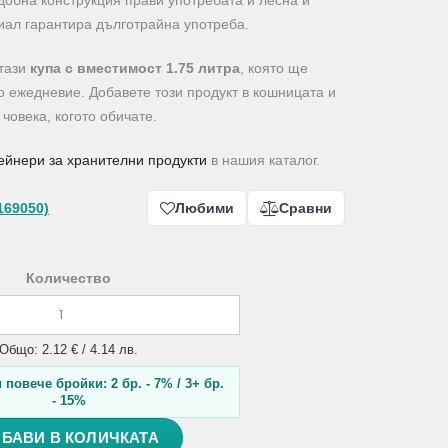
удобна конструкция прави употребата ѝ лесна и
иал гарантира дълготрайна употреба.
 тази
купа с вместимост 1.75 литра
, която ще
о ежедневие. Добавете този продукт в кошницата и
човека, когото обичате.
ейнери за хранителни продукти
в нашия каталог.
169050)
Любими
Сравни
Количество
Общо: 2.12 € / 4.14 лв.
повече бройки: 2 бр. - 7% / 3+ бр.
- 15%
БАВИ В КОЛИЧКАТА