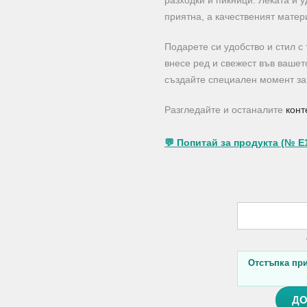
разходки и пикници. Леката и 
приятна, а качественият матер
Подарете си удобство и стил с
внесе ред и свежест във вашет
създайте специален момент за 
Разгледайте и останалите
конт
💬 Попитай за продукта (№ E
Отстъпка при 
ДО