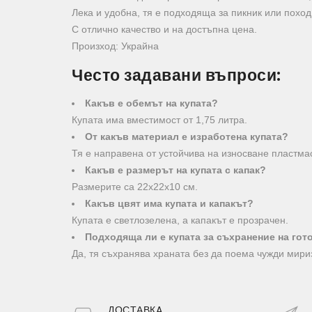
Лека и удобна, тя е подходяща за пикник или поход
С отлично качество и на достъпна цена.
Произход: Украйна
Често задавани въпроси:
Какъв е обемът на купата?
Купата има вместимост от 1,75 литра.
От какъв материал е изработена купата?
Тя е направена от устойчива на износване пластма
Какъв е размерът на купата с капак?
Размерите са 22х22х10 см.
Какъв цвят има купата и капакът?
Купата е светлозелена, а капакът е прозрачен.
Подходяща ли е купата за съхранение на гот
Да, тя съхранява храната без да поема чужди мири
ДОСТАВКA