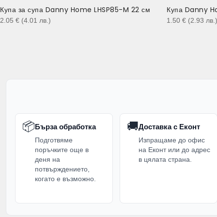
Купа за супа Danny Home LHSP85-M 22 см
Купа Danny H
2.05
€
(4.01
лв.
)
1.50
€
(2.93
лв.
📦
🚚
Бърза обработка
Доставка с Еконт
Подготвяме
Изпращаме до офис
поръчките още в
на Еконт или до адрес
деня на
в цялата страна.
потвърждението,
когато е възможно.