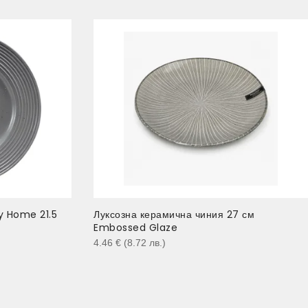
y Home 21.5
Луксозна керамична чиния 27 см
Embossed Glaze
4.46
€
(8.72
лв.
)