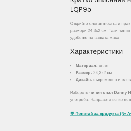
Кратко описание 
LQP95
Открийте елегантността и прак
размери 24,3х2 см. Тази чиния
удобство на вашата маса.
Характеристики
Материал:
опал
Размер:
24,3х2 см
Дизайн:
съвременен и елег
Изберете
чиния опал Danny 
употреба. Направете всяко яст
💬 Попитай за продукта (№ A