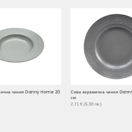
мична чиния Danny Home 20
Сива керамична чиния Dann
см
)
2.71
€
(5.30
лв.
)