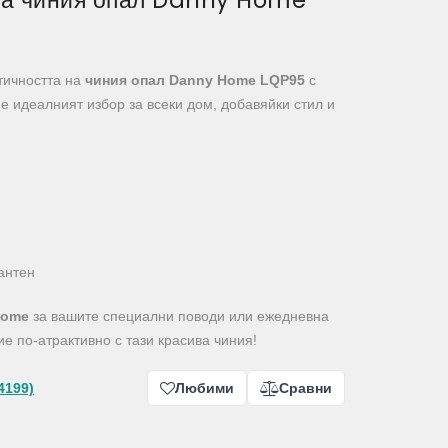
на чиния опал Danny Home
тичността на
чиния опал Danny Home LQP95
с
 е идеалният избор за всеки дом, добавяйки стил и
антен
Home
за вашите специални поводи или ежедневна
ие по-атрактивно с тази красива чиния!
4199)
Любими
Сравни