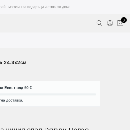
лайн магазин за подаръци и стоки за дома
0
5 24.3х2см
а Еконт над 50 €
тна доставка.