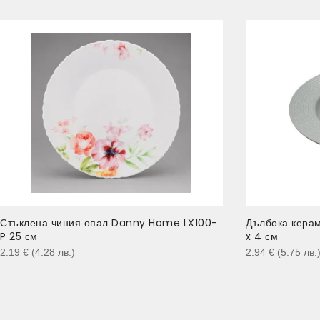
Стъклена чиния опал Danny Home LX100-
Дълбока кера
P 25 см
x 4 см
2.19
€
(4.28
лв.
)
2.94
€
(5.75
лв.