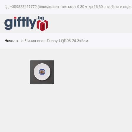
+359883227772 (понеделник - петък от 9.30 ч. до 18,30 ч. събота и недел
Начало
Чиния опал Danny LQP95 24.3х2см