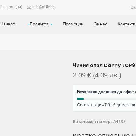
я - поч. дни)
info@giftly.bg
Он
Начало
Продукти
Промоции
За нас
Контакти
Чиния опал Danny LQP9
2.09
€
(4.09
лв.
)
Безплатна доставка до офис н
Остават още 47.91 € до безпла
Каталожен номер:
A4199