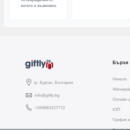
когато е възможно.
Бързи 
Начало
гр. Бургас, България
Абонирай
info@giftly.bg
Oнлайн 
+359883227772
КЗП
График н
Как да п