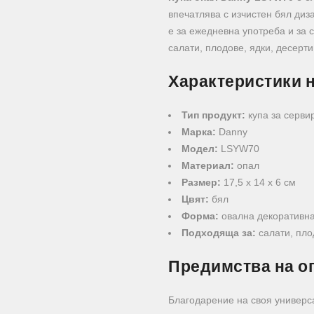
впечатлява с изчистен бял ди
е за ежедневна употреба и за 
салати, плодове, ядки, десерти
Характеристики 
Тип продукт:
купа за серви
Марка:
Danny
Модел:
LSYW70
Материал:
опал
Размер:
17,5 х 14 х 6 см
Цвят:
бял
Форма:
овална декоративн
Подходяща за:
салати, пло
Предимства на о
Благодарение на своя универс