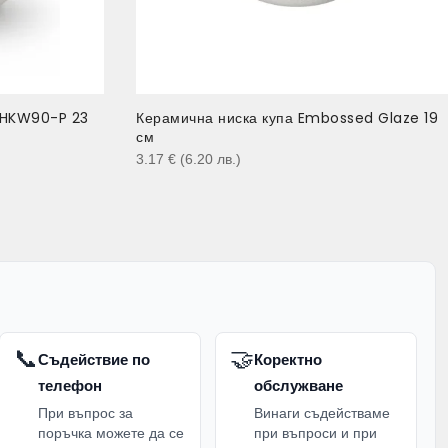
LHKW90-P 23
Керамична ниска купа Embossed Glaze 19
см
3.17
€
(6.20
лв.
)
📞
🤝
Съдействие по
Коректно
телефон
обслужване
При въпрос за
Винаги съдействаме
поръчка можете да се
при въпроси и при