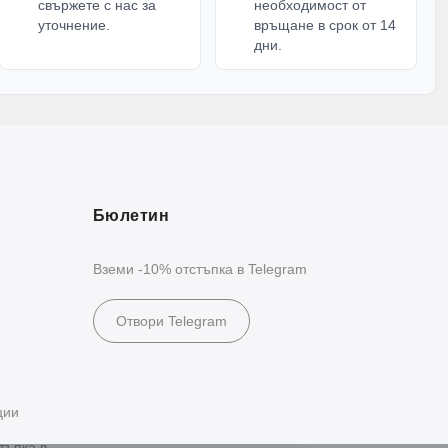
свържете с нас за
необходимост от
уточнение.
връщане в срок от 14
дни.
Бюлетин
Вземи -10% отстъпка в Telegram
Отвори Telegram
ции
тъпка в