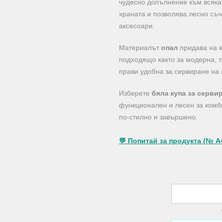
чудесно допълнение към всяка 
храната и позволява лесно съч
аксесоари.
Материалът
опал
придава на к
подходящо както за модерна, т
прави удобна за сервиране на
Изберете
бяла купа за серви
функционален и лесен за комб
по-стилно и завършено.
💬 Попитай за продукта (№ A