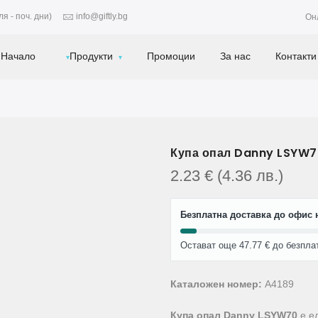
я - поч. дни)
info@giftly.bg
Он
Начало
Продукти
Промоции
За нас
Контакти
Купа опал Danny LSYW70
2.23
€
(4.36
лв.
)
Безплатна доставка до офис н
Остават още 47.77 € до безпла
Каталожен номер:
A4189
Купа опал Danny LSYW70
е ел