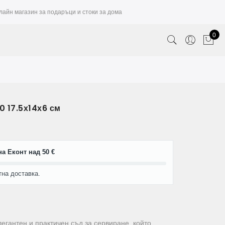
лайн магазин за подаръци и стоки за дома
0
 17.5х14х6 см
а Еконт над 50 €
тна доставка.
егантен и практичен съд за сервиране, който