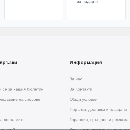
за подарък.
връзки
Информация
За нас
 се за нашия бюлетин
За Контакти
решаване на спорове
Общи условия
Поръчки, доставки и плащане
а доставките
Гаранция, връщане и реклама
оръчам?
Как да използваме купон за отс