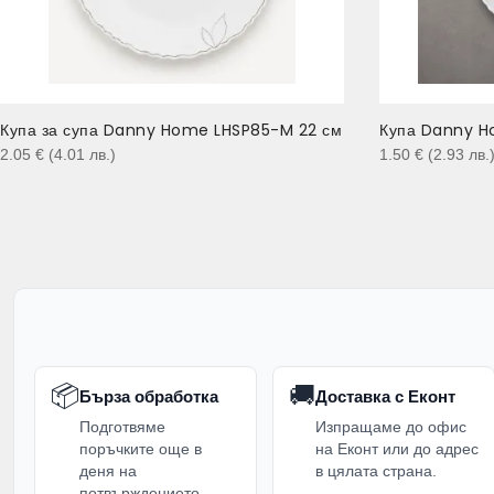
Купа за супа Danny Home LHSP85-M 22 см
Купа Danny H
2.05
€
(4.01
лв.
)
1.50
€
(2.93
лв.
📦
🚚
Бърза обработка
Доставка с Еконт
Подготвяме
Изпращаме до офис
поръчките още в
на Еконт или до адрес
деня на
в цялата страна.
потвърждението,