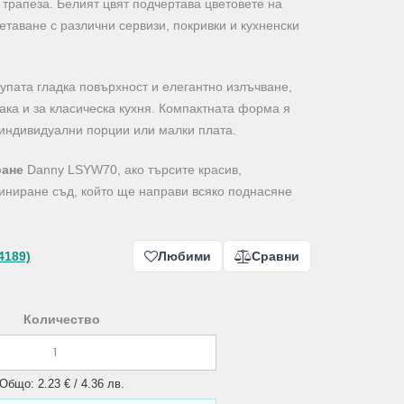
трапеза. Белият цвят подчертава цветовете на
етаване с различни сервизи, покривки и кухненски
упата гладка повърхност и елегантно излъчване,
ака и за класическа кухня. Компактната форма я
 индивидуални порции или малки плата.
ране
Danny LSYW70, ако търсите красив,
иниране съд, който ще направи всяко поднасяне
4189)
Любими
Сравни
Количество
Общо: 2.23 € / 4.36 лв.