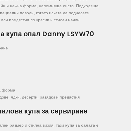
зайн и нежна форма, напомняща листо. Подходяща
специални поводи, когато искате да поднесете
 или предястия по красив и стилен начин.
на купа опал Danny LSYW70
ране
а форма
дове, ядки, десерти, разядки и предястия
палова купа за сервиране
ален размер и стилна визия, тази
купа за салата
е