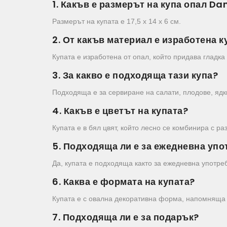
1. Какъв е размерът на купа опал D
Размерът на купата е 17,5 х 14 х 6 см.
2. От какъв материал е изработена к
Купата е изработена от опал, който придава гладка
3. За какво е подходяща тази купа?
Подходяща е за сервиране на салати, плодове, ядки
4. Какъв е цветът на купата?
Купата е в бял цвят, който лесно се комбинира с р
5. Подходяща ли е за ежедневна упо
Да, купата е подходяща както за ежедневна употреб
6. Каква е формата на купата?
Купата е с овална декоративна форма, напомняща л
7. Подходяща ли е за подарък?