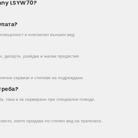
anny LSYW70?
упата?
 повърхност и елегантен външен вид.
, десерти, разядки и малки предястия.
азлични сервизи и стилове на подреждане.
треба?
а, така и за сервиране при специални поводи.
исто, което придава по-стилен вид на трапезата.