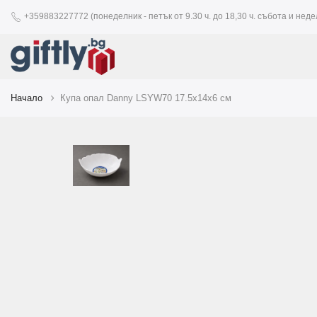
+359883227772 (понеделник - петък от 9.30 ч. до 18,30 ч. събота и недел
Начало
Купа опал Danny LSYW70 17.5х14х6 см