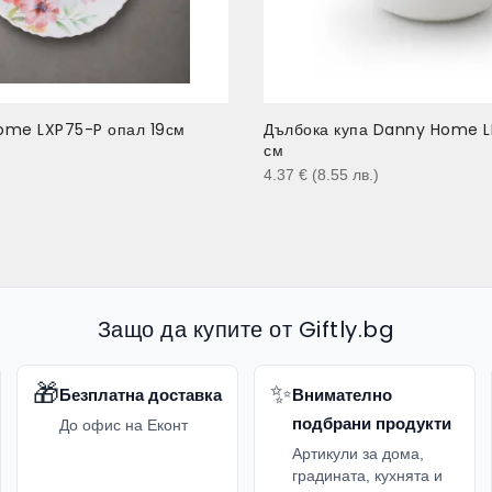
ome LXP75-P опал 19см
Дълбока купа Danny Home 
см
)
4.37
€
(8.55
лв.
)
Защо да купите от Giftly.bg
🎁
✨
Безплатна доставка
Внимателно
подбрани продукти
До офис на Еконт
Артикули за дома,
градината, кухнята и