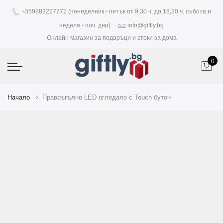
+359883227772 (понеделник - петък от 9.30 ч. до 18,30 ч. събота и
неделя - поч. дни)
info@giftly.bg
Онлайн магазин за подаръци и стоки за дома
0
Начало
Правоъгълно LED огледало с Touch бутон