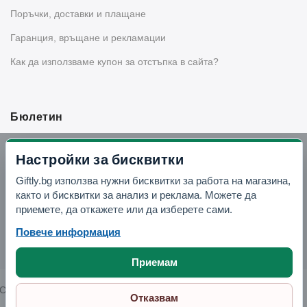
Поръчки, доставки и плащане
Гаранция, връщане и рекламации
Как да използваме купон за отстъпка в сайта?
Бюлетин
Вземи -10% отстъпка в Telegram
Настройки за бисквитки
Giftly.bg използва нужни бисквитки за работа на магазина,
Отвори Telegram
както и бисквитки за анализ и реклама. Можете да
приемете, да откажете или да изберете сами.
Повече информация
Приемам
Copyright © 2026 GIFTLY.BG. All rights reserved.
Отказвам