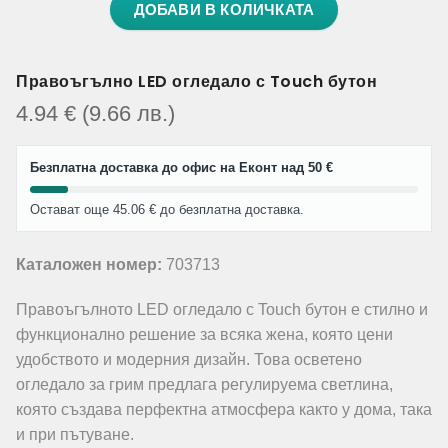
ДОБАВИ В КОЛИЧКАТА
Правоъгълно LED огледало с Touch бутон
4.94
€
(9.66
лв.
)
Безплатна доставка до офис на Еконт над 50 €
Остават още 45.06 € до безплатна доставка.
Каталожен номер:
703713
Правоъгълното LED огледало с Touch бутон е стилно и
функционално решение за всяка жена, която цени
удобството и модерния дизайн. Това осветено
огледало за грим предлага регулируема светлина,
която създава перфектна атмосфера както у дома, така
и при пътуване.