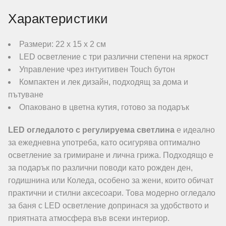
Характеристики
Размери: 22 х 15 х 2 см
LED осветление с три различни степени на яркост
Управление чрез интуитивен Touch бутон
Компактен и лек дизайн, подходящ за дома и
пътуване
Опаковано в цветна кутия, готово за подарък
LED огледалото с регулируема светлина
е идеално
за ежедневна употреба, като осигурява оптимално
осветление за гримиране и лична грижа. Подходящо е
за подарък по различни поводи като рожден ден,
годишнина или Коледа, особено за жени, които обичат
практични и стилни аксесоари. Това модерно огледало
за баня с LED осветление допринася за удобството и
приятната атмосфера във всеки интериор.