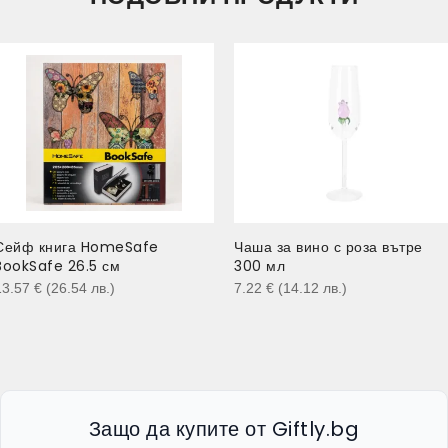
Сейф книга HomeSafe
Чаша за вино с роза вътре
BookSafe 26.5 см
300 мл
13.57
€
(26.54
лв.
)
7.22
€
(14.12
лв.
)
Защо да купите от Giftly.bg