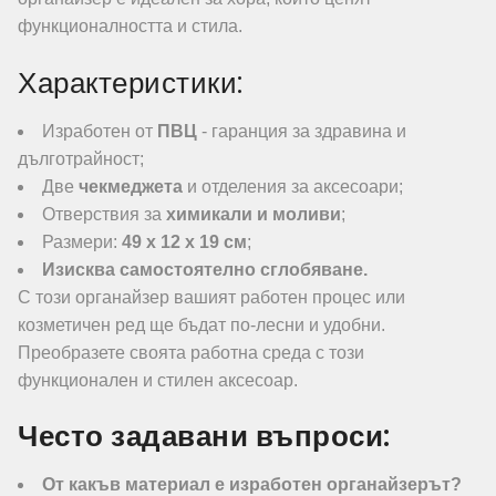
функционалността и стила.
Характеристики:
Изработен от
ПВЦ
- гаранция за здравина и
дълготрайност;
Две
чекмеджета
и отделения за аксесоари;
Отверствия за
химикали и моливи
;
Размери:
49 х 12 х 19 см
;
Изисква самостоятелно сглобяване.
С този органайзер вашият работен процес или
козметичен ред ще бъдат по-лесни и удобни.
Преобразете своята работна среда с този
функционален и стилен аксесоар.
Често задавани въпроси:
От какъв материал е изработен органайзерът?