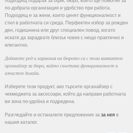
подходящ подарък за офис бюро, който ще помогне за
по-добрата организация и удобство при работа.
Подходящ е за жени, които ценят функционалност и
стил в работната си среда. Перфектен избор за рожден
ден, годишнина или друг специален повод, когато
искате да зарадвате близък човек с нещо практично и
елегантно.
Добавете ред и хармония на бюрото си с този компактен
органайзер за бюро, който съчетава функционалност и
изчистен дизайн.
Изберете този продукт, ако търсите органайзер с
чекмеджета за аксесоари, който да направи работната
ви зона по-удобна и подредена.
Разгледайте и останалите предложения за
за нея
в
нашия каталог.