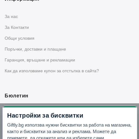
За нас
За Контакти
Общи условия
Поръчки, доставки и плащане
Гаранция, връщане и рекламации
Как да използваме купон за отстъпка в сайта?
Бюлетин
Вземи -10% отстъпка в Telegram
Настройки за бисквитки
Giftly.bg използва нужни бисквитки за работа на магазина,
Отвори Telegram
както и бисквитки за анализ и реклама. Можете да
приемете, да откажете или да изберете сами.