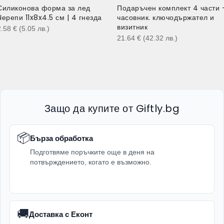
Силиконова форма за лед
Подаръчен комплект 4 части 
Черепи 11x8x4.5 см | 4 гнезда
часовник. ключодържател и
визитник
2.58
€
(5.05
лв.
)
21.64
€
(42.32
лв.
)
Защо да купите от Giftly.bg
📦
Бърза обработка
Подготвяме поръчките още в деня на
потвърждението, когато е възможно.
🚚
Доставка с Еконт