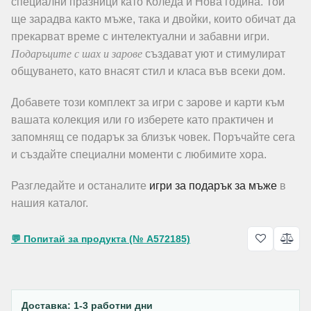
специални празници като Коледа и Нова година. Той
ще зарадва както мъже, така и двойки, които обичат да
прекарват време с интелектуални и забавни игри.
Подаръците с шах и зарове
създават уют и стимулират
общуването, като внасят стил и класа във всеки дом.
Добавете този комплект за игри с зарове и карти към
вашата колекция или го изберете като практичен и
запомнящ се подарък за близък човек. Поръчайте сега
и създайте специални моменти с любимите хора.
Разгледайте и останалите
игри за подарък за мъже
в
нашия каталог.
💬 Попитай за продукта (№ A572185)
Доставка: 1-3 работни дни