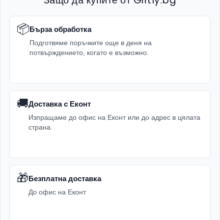
Защо да купите от Giftly.bg
📦
Бърза обработка
Подготвяме поръчките още в деня на
потвърждението, когато е възможно.
🚚
Доставка с Еконт
Изпращаме до офис на Еконт или до адрес в цялата
страна.
🎁
Безплатна доставка
До офис на Еконт