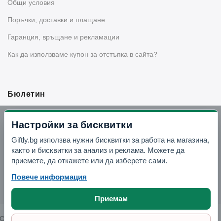
Общи условия
Поръчки, доставки и плащане
Гаранция, връщане и рекламации
Как да използваме купон за отстъпка в сайта?
Бюлетин
Вземи -10% отстъпка в Telegram
Настройки за бисквитки
Giftly.bg използва нужни бисквитки за работа на магазина,
Отвори Telegram
както и бисквитки за анализ и реклама. Можете да
приемете, да откажете или да изберете сами.
Повече информация
Приемам
Copyright © 2026 GIFTLY.BG. All rights reserved.