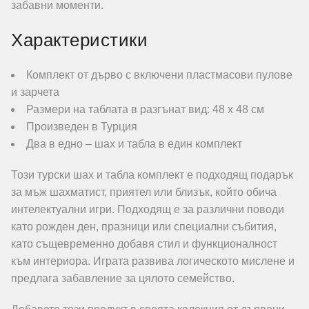
забавни моменти.
Характеристики
Комплект от дърво с включени пластмасови пулове
и зарчета
Размери на таблата в разгънат вид: 48 х 48 см
Произведен в Турция
Два в едно – шах и табла в един комплект
Този турски шах и табла комплект е подходящ подарък
за мъж шахматист, приятел или близък, който обича
интелектуални игри. Подходящ е за различни поводи
като рожден ден, празници или специални събития,
като същевременно добавя стил и функционалност
към интериора. Играта развива логическото мислене и
предлага забавление за цялото семейство.