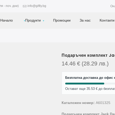
я - поч. дни)
info@giftly.bg
Он
Начало
Продукти
Промоции
За нас
Контакти
Подаръчен комплект Jac
14.46
€
(28.29
лв.
)
Безплатна доставка до офис н
Остават още 35.53 € до безпла
Каталожен номер:
A601325
Подаръчен комплект Jack Dan