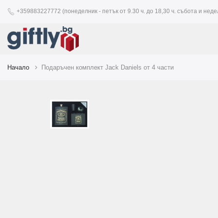
+359883227772 (понеделник - петък от 9.30 ч. до 18,30 ч. събота и недел
Начало
Подаръчен комплект Jack Daniels от 4 части