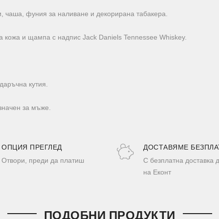
, чаша, фуния за наливане и декорирана табакера.
а кожа и щампа с надпис Jack Daniels Tennessee Whiskey.
даръчна кутия.
значен за мъже.
ОПЦИЯ ПРЕГЛЕД
ДОСТАВЯМЕ БЕЗПЛА
Отвори, преди да платиш
С безплатна доставка 
на Еконт
ПОДОБНИ ПРОДУКТИ