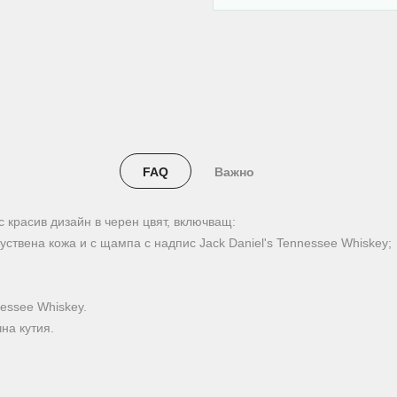
FAQ
Важно
 с красив дизайн в черен цвят, включващ:
уствена кожа и с щампа с надпис Jack Daniel's Tennessee Whiskey;
nessee Whiskey.
на кутия.