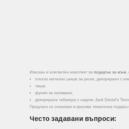
Изискан и елегантен комплект за
подарък за мъж
,
плоско метално шише за уиски, декорирано с изк
чаша;
фуния за наливане;
декорирана табакера с надпис Jack Daniel's Ten
Предлага се опакован в красива тематична подаръч
Често задавани въпроси: