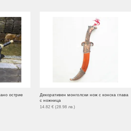
рано острие
Декоративен монголски нож с конска глава
с ножница
14.82
€
(28.98
лв.
)