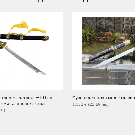
тана с поставка – 50 см.
Сувенирен прав меч с грави
омана. японски стил
10.82
€
(21.16
лв.
)
в.
)