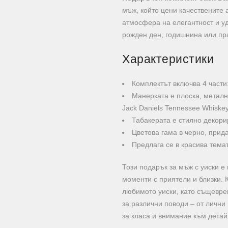
мъж, който цени качествените 
атмосфера на елегантност и у
рожден ден, годишнина или пр
Характеристики
Комплектът включва 4 части
Манерката е плоска, металн
Jack Daniels Tennessee Whiske
Табакерата е стилно декори
Цветова гама в черно, прид
Предлага се в красива тема
Този подарък за мъж с уиски е
моменти с приятели и близки.
любимото уиски, като същевре
за различни поводи – от личн
за класа и внимание към детай