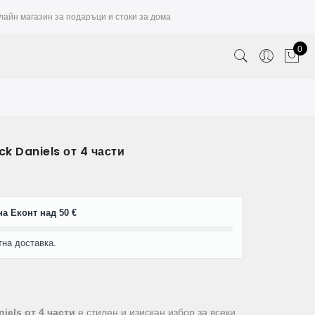
лайн магазин за подаръци и стоки за дома
0
k Daniels от 4 части
а Еконт над 50 €
тна доставка.
iels от 4 части
е стилен и изискан избор за всеки