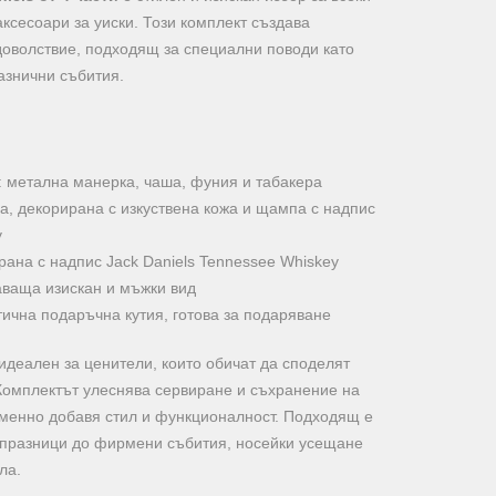
аксесоари за уиски. Този комплект създава
доволствие, подходящ за специални поводи като
азнични събития.
: метална манерка, чаша, фуния и табакера
а, декорирана с изкуствена кожа и щампа с надпис
y
рана с надпис Jack Daniels Tennessee Whiskey
аваща изискан и мъжки вид
тична подаръчна кутия, готова за подаряване
 идеален за ценители, които обичат да споделят
 Комплектът улеснява сервиране и съхранение на
менно добавя стил и функционалност. Подходящ е
и празници до фирмени събития, носейки усещане
ла.