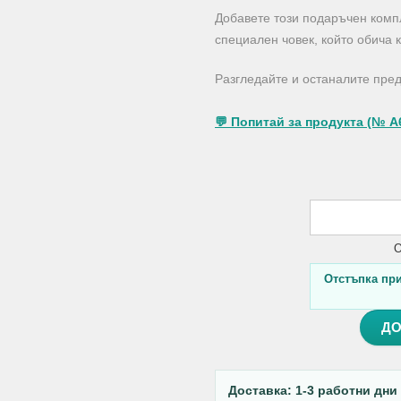
Добавете този подаръчен компл
специален човек, който обича 
Разгледайте и останалите пре
💬 Попитай за продукта (№ A
О
Отстъпка при 
ДО
Доставка: 1-3 работни дни