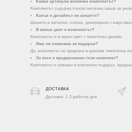
Какви артикули включва комплектът?
Комплектът съдържа плоско метално шише за уиски
Какъв е дизайнът на шишето?
Шишето е метално, плоско, декорирано с изкуствен
В какъв цвят е комплектът?
Комплектът е в черен цвят с тематичен дизайн.
Има ли опаковка за подарък?
Да, комплектът се предлага в красива тематична по
За кого е предназначен този комплект?
Комплектът е изискан и елегантен подарък, предна
ДОСТАВКA
Доставка: 1-3 работни дни