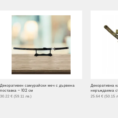
Декоративен самурайски меч с дървена
Декоративна ка
поставка – 102 см
неръждаема ст
30.22
€
(59.11
лв.
)
25.64
€
(50.15
л