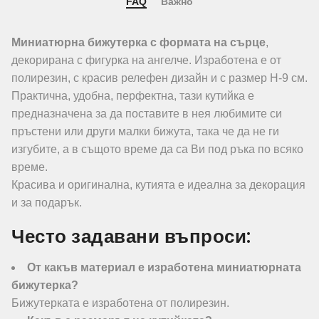
FAQ
Важно
Миниатюрна бижутерка с формата на сърце
,
декорирана с фигурка на ангелче. Изработена е от
полирезин, с красив релефен дизайн и с размер Н-9 см.
Практична, удобна, перфектна, тази кутийка е
предназначена за да поставите в нея любимите си
пръстени или други малки бижута, така че да не ги
изгубите, а в същото време да са Ви под ръка по всяко
време.
Красива и оригинална, кутията е идеална за декорация
и за подарък.
Често задавани въпроси:
От какъв материал е изработена миниатюрната
бижутерка?
Бижутерката е изработена от полирезин.