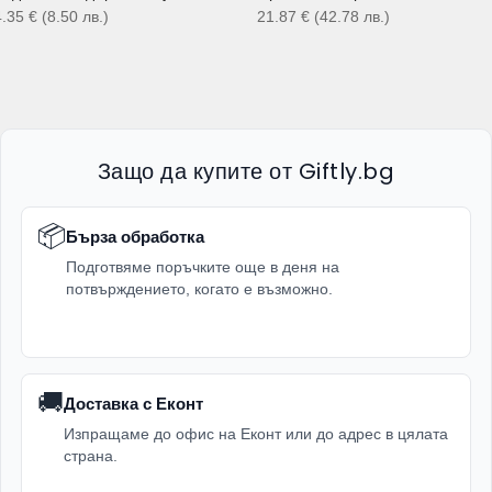
4.35
€
(8.50
лв.
)
21.87
€
(42.78
лв.
)
Защо да купите от Giftly.bg
📦
Бърза обработка
Подготвяме поръчките още в деня на
потвърждението, когато е възможно.
🚚
Доставка с Еконт
Изпращаме до офис на Еконт или до адрес в цялата
страна.