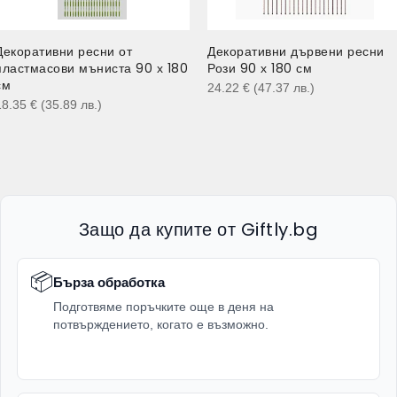
Декоративни ресни от
Декоративни дървени ресни
пластмасови мъниста 90 х 180
Рози 90 х 180 см
см
24.22
€
(47.37
лв.
)
18.35
€
(35.89
лв.
)
Защо да купите от Giftly.bg
📦
Бърза обработка
Подготвяме поръчките още в деня на
потвърждението, когато е възможно.