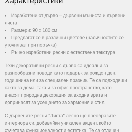
Характеристики
Изработени от дърво – дървени мъниста и дървени
листа
Размери: 90 х 180 см
Предлагат се в различни цветове (наличностите се
уточняват при поръчка)
Ръчно изработени ресни с естествена текстура
Тези декоративни ресни с дърво са идеални за
разнообразни поводи като подарък за рожден ден,
годишнина или за специален празник. Те са подходящи
както за дома, така и за офис пространство, като
внасят природна декорация за входна врата и
допринасят за усещането за хармония и стил.
С дървените ресни "Листа" лесно ще преобразите
интериора си, добавяйки уникален акцент, който
съчетава функционалност и естетика. Те са отличен