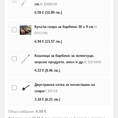
см.
N: E068536
6.59
€
(12.89
лв.
)
Кръгла скара за барбекю 30 х 9 см.
N:
E072795
6.94
€
(13.57
лв.
)
Кошница за барбекю за зеленчуци.
морски продукти. месо и др.
N: E074808
4.33
€
(8.46
лв.
)
Двустранна четка за почистване на
скара
N: E8733
3.18
€
(6.21
лв.
)
Общо избрани:
6.59 €