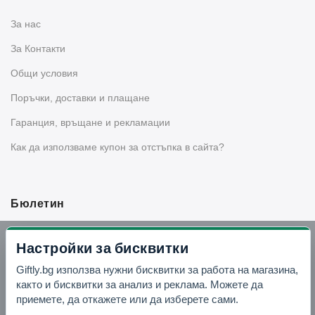
За нас
За Контакти
Общи условия
Поръчки, доставки и плащане
Гаранция, връщане и рекламации
Как да използваме купон за отстъпка в сайта?
Бюлетин
Вземи -10% отстъпка в Telegram
Настройки за бисквитки
Giftly.bg използва нужни бисквитки за работа на магазина,
Отвори Telegram
както и бисквитки за анализ и реклама. Можете да
приемете, да откажете или да изберете сами.