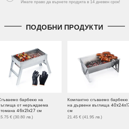
Имате право да върнете продукта в 14 дневен срок!
ПОДОБНИ ПРОДУКТИ
Сгъваемо барбекю на
Компактно сгъваемо барбекю
въглища от неръждаема
на дървени въглища 40x24x1
стомана 46x21x27 см
см
15.75
€
(30.80
лв.
)
21.45
€
(41.95
лв.
)