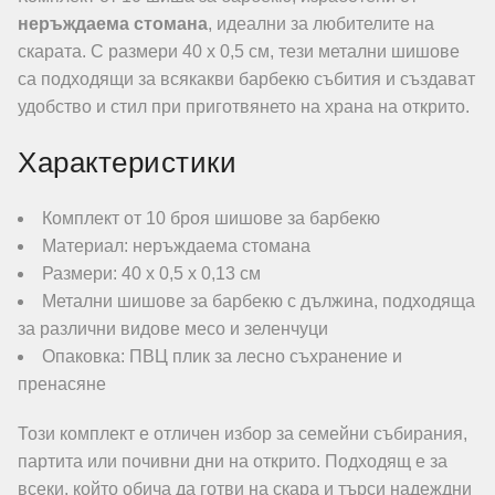
неръждаема стомана
, идеални за любителите на
скарата. С размери 40 х 0,5 см, тези метални шишове
са подходящи за всякакви барбекю събития и създават
удобство и стил при приготвянето на храна на открито.
Характеристики
Комплект от 10 броя шишове за барбекю
Материал: неръждаема стомана
Размери: 40 х 0,5 х 0,13 см
Метални шишове за барбекю с дължина, подходяща
за различни видове месо и зеленчуци
Опаковка: ПВЦ плик за лесно съхранение и
пренасяне
Този комплект е отличен избор за семейни събирания,
партита или почивни дни на открито. Подходящ е за
всеки, който обича да готви на скара и търси надеждни