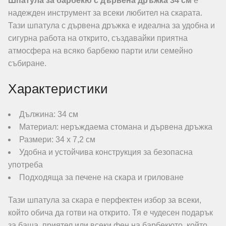
Шпатула за барбекю с дървена дръжка 34 см
е
надежден инструмент за всеки любител на скарата.
Тази шпатула с дървена дръжка е идеална за удобна и
сигурна работа на открито, създавайки приятна
атмосфера на всяко барбекю парти или семейно
събиране.
Характеристики
Дължина: 34 см
Материал: неръждаема стомана и дървена дръжка
Размери: 34 х 7,2 см
Удобна и устойчива конструкция за безопасна
употреба
Подходяща за печене на скара и гриловане
Тази шпатула за скара е перфектен избор за всеки,
който обича да готви на открито. Тя е чудесен подарък
за баща, приятел или всеки фен на барбекюто, който