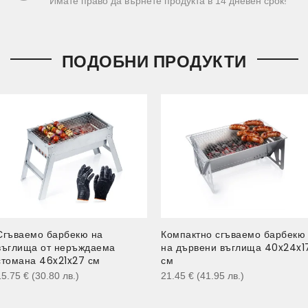
Имате право да върнете продукта в 14 дневен срок!
ПОДОБНИ ПРОДУКТИ
Сгъваемо барбекю на
Компактно сгъваемо барбекю
въглища от неръждаема
на дървени въглища 40x24x1
стомана 46x21x27 см
см
15.75
€
(30.80
лв.
)
21.45
€
(41.95
лв.
)