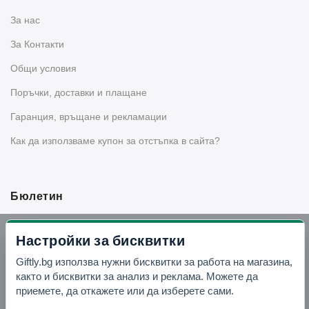
За нас
За Контакти
Общи условия
Поръчки, доставки и плащане
Гаранция, връщане и рекламации
Как да използваме купон за отстъпка в сайта?
Бюлетин
Вземи -10% отстъпка в Telegram
Настройки за бисквитки
Giftly.bg използва нужни бисквитки за работа на магазина,
Отвори Telegram
както и бисквитки за анализ и реклама. Можете да
приемете, да откажете или да изберете сами.