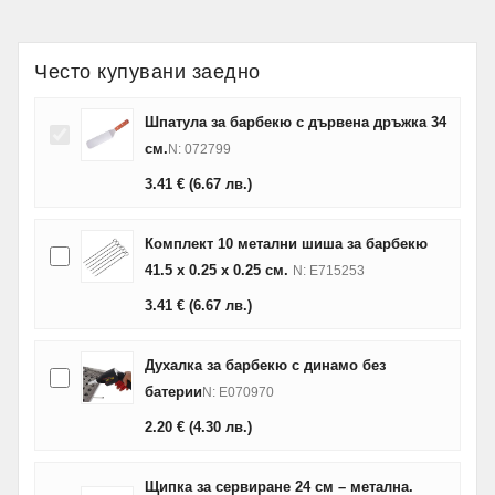
Често купувани заедно
Шпатула за барбекю с дървена дръжка 34
см.
N: 072799
3.41
€
(6.67
лв.
)
Комплект 10 метални шиша за барбекю
41.5 х 0.25 х 0.25 см.
N: E715253
3.41
€
(6.67
лв.
)
Духалка за барбекю с динамо без
батерии
N: E070970
2.20
€
(4.30
лв.
)
Щипка за сервиране 24 см – метална.