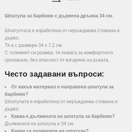
Шпатула за барбекю с дървена дръжка 34 см.
Шпатултата е изработена от неръждаема стомана и
дърво.
Тя е с размери 34 х 7,2 см.
С големият си размер, тя помага за комфортното
гриловане, без опасност от изгаряне на ръката.
Често задавани въпроси:
От какъв материал е направена шпатула за
барбекю?
Шпатулата е изработена от неръждаема стомана и
дърво.
Каква е дължината на шпатула за барбекю?
Дължината на шпатула е 34 см.
Какви са размерите на шпатула?