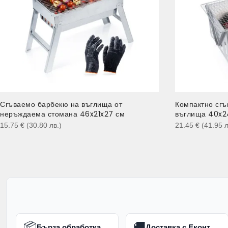
Сгъваемо барбекю на въглища от
Компактно сгъ
неръждаема стомана 46x21x27 см
въглища 40x2
15.75
€
(30.80
лв.
)
21.45
€
(41.95
л
📦
🚚
Бърза обработка
Доставка с Еконт