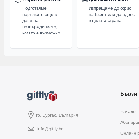
Подготвяме
Изпращаме до офис
поръчките още в
на Еконт или до адрес
деня на
в цялата страна.
потвърждението,
когато е възможно.
Бързи 
Начало
гр. Бургас, България
Абонирай
info@giftly.bg
Oнлайн 