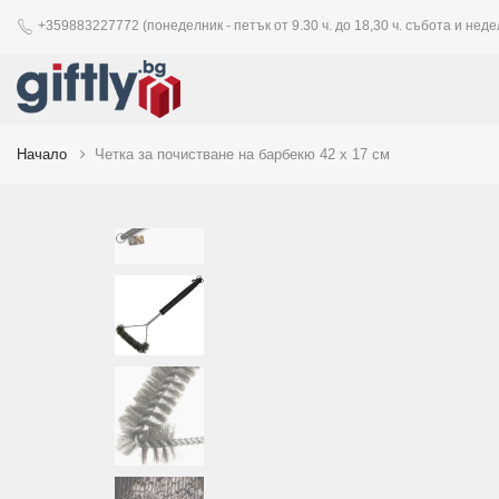
+359883227772 (понеделник - петък от 9.30 ч. до 18,30 ч. събота и недел
Начало
Четка за почистване на барбекю 42 x 17 см