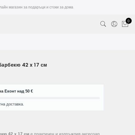
лайн магазин за подаръци и стоки за дома
0
барбекю 42 x 17 см
а Еконт над 50 €
тна доставка.
екю 42 x 17 см
е практичен и издръжлив аксесоар