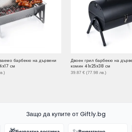
ваемо барбекю на дървени
Двоен грил барбекю на дърв
4x17 см
комин 41x25x38 см
в.
)
39.87
€
(77.98
лв.
)
Защо да купите от Giftly.bg
🎁
✨
Безплатна доставка
Внимателно