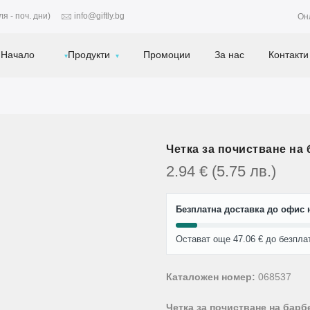
я - поч. дни)
info@giftly.bg
Он
Начало
Продукти
Промоции
За нас
Контакти
Четка за почистване на 
2.94
€
(5.75
лв.
)
Безплатна доставка до офис н
Остават още 47.06 € до безпла
Каталожен номер:
068537
Четка за почистване на барб