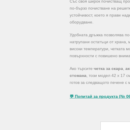
Със своя широк почистващ про
по-бързо почистване на решет
устойчивост, което я прави на
оборудване.
Удобната дръжка позволява по-
натрупани остатъци от храна, 
високи температури, четката м
повърхности с повишено вним
Ако търсите
четка за скара
,
ак
стомана
, този модел 42 x 17 
готов за следващото печене с
💬 Попитай за продукта (№ 0