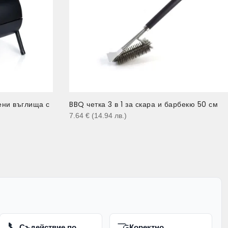
ени въглища с
BBQ четка 3 в 1 за скара и барбекю 50 см
7.64
€
(14.94
лв.
)
📞
🤝
Съдействие по
Коректно