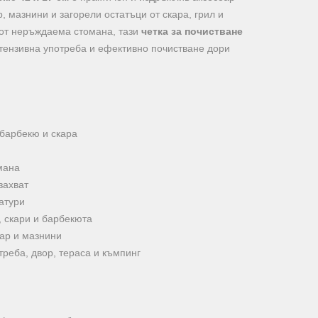
, мазнини и загорели остатъци от скара, грил и
от неръждаема стомана, тази
четка за почистване
тензивна употреба и ефективно почистване дори
 барбекю и скара
мана
захват
атури
 скари и барбекюта
ар и мазнини
реба, двор, тераса и къмпинг