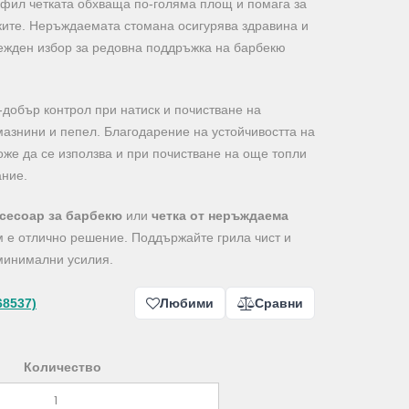
фил четката обхваща по-голяма площ и помага за
ките. Неръждаемата стомана осигурява здравина и
дежден избор за редовна поддръжка на барбекю
добър контрол при натиск и почистване на
мазнини и пепел. Благодарение на устойчивостта на
оже да се използва и при почистване на още топли
ание.
сесоар за барбекю
или
четка от неръждаема
см е отлично решение. Поддържайте грила чист и
 минимални усилия.
68537)
Любими
Сравни
Количество