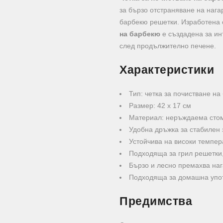
за бързо отстраняване на нагар
барбекю решетки. Изработена 
на барбекю
е създадена за ин
след продължително печене.
Характеристики
Тип: четка за почистване на
Размер: 42 x 17 см
Материал: неръждаема сто
Удобна дръжка за стабилен 
Устойчива на високи темпер
Подходяща за грил решетки,
Бързо и лесно премахва наг
Подходяща за домашна упот
Предимства