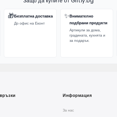
Защо да купите от Giftly.bg
🎁
✨
Безплатна доставка
Внимателно
подбрани продукти
До офис на Еконт
Артикули за дома,
градината, кухнята и
за подарък.
връзки
Информация
За нас