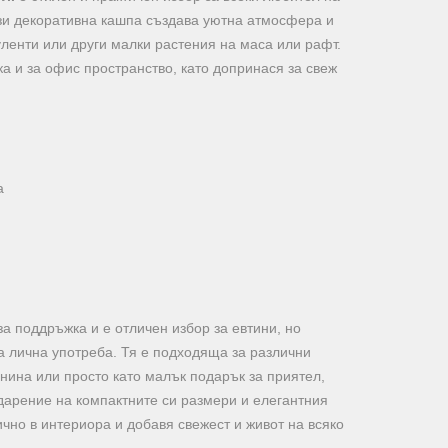
ази декоративна кашпа създава уютна атмосфера и
уленти или други малки растения на маса или рафт.
ка и за офис пространство, като допринася за свеж
а
за поддръжка и е отличен избор за евтини, но
а лична употреба. Тя е подходяща за различни
нина или просто като малък подарък за приятел,
дарение на компактните си размери и елегантния
ично в интериора и добавя свежест и живот на всяко