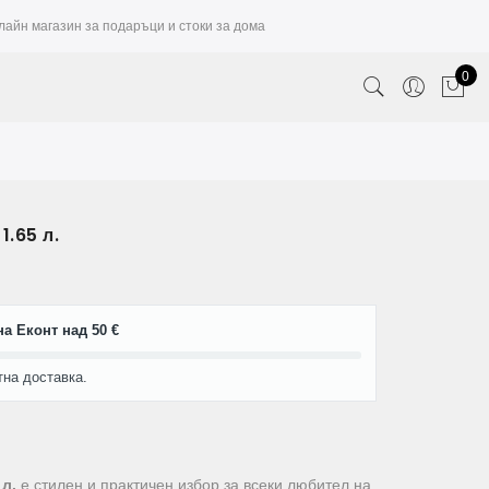
лайн магазин за подаръци и стоки за дома
0
1.65 л.
а Еконт над 50 €
тна доставка.
 л.
е стилен и практичен избор за всеки любител на