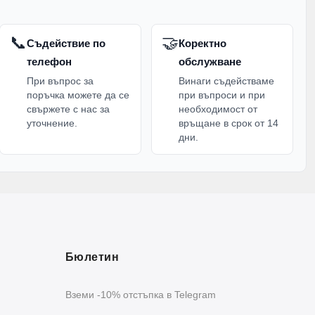
📞
🤝
Съдействие по
Коректно
телефон
обслужване
При въпрос за
Винаги съдействаме
поръчка можете да се
при въпроси и при
свържете с нас за
необходимост от
уточнение.
връщане в срок от 14
дни.
Бюлетин
Вземи -10% отстъпка в Telegram