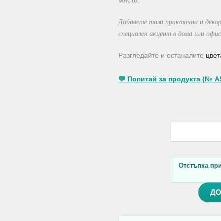
място.
Добавете тази практична и деко
специален акцент в дома или офис
Разгледайте и останалите
цвет
💬 Попитай за продукта (№ A
Отстъпка при 
ДО