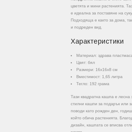
цветята и мини растенията. Т
е идеална за поставяне на сук
Подходяща е както за дома, та
и подреден вид.
Характеристики
Материал: здрава пластмас
Цвят: бял
Размери: 16х16х8 см
Вместимост: 1,65 литра
Тегло: 192 грама
Тази квадратна кашпа е лесна 
стилни кашпи за подарък или з
поводи като рожден ден, годиш
който обича растенията. Благо
дизайн, кашпата се вписва отл