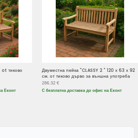
 ot тиково
Двуместна пейка "CLASSY 2 " 120 х 63 х 92
см. от тиково дърво за външна употреба
286.32
€
на Еконт
С безплатна доставка до офис на Еконт