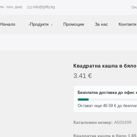
я - поч. дни)
info@giftly.bg
Он
Начало
Продукти
Промоции
За нас
Контакти
Квадратна кашпа в бяло 
3.41
€
Безплатна доставка до офис н
Остават още 46.59 € до безпла
Каталожен номер:
A500499
Квадратна кашпа в бяло 1,65