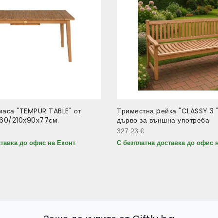
маса "TEMPUR TABLE" от
Tриместна pейка "CLASSY 3 "
160/210х90х77см.
дърво за външна употреба
327.23
€
ставка до офис на Еконт
С безплатна доставка до офис 