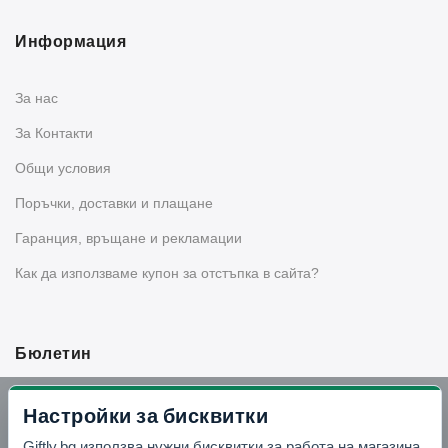
Информация
За нас
За Контакти
Общи условия
Поръчки, доставки и плащане
Гаранция, връщане и рекламации
Как да използваме купон за отстъпка в сайта?
Бюлетин
Вземи -10% отстъпка в Telegram
Настройки за бисквитки
Giftly.bg използва нужни бисквитки за работа на магазина,