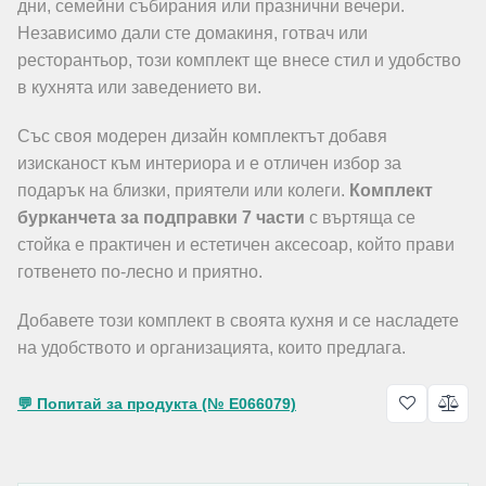
дни, семейни събирания или празнични вечери.
Независимо дали сте домакиня, готвач или
ресторантьор, този комплект ще внесе стил и удобство
в кухнята или заведението ви.
Със своя модерен дизайн комплектът добавя
изисканост към интериора и е отличен избор за
подарък на близки, приятели или колеги.
Комплект
бурканчета за подправки 7 части
с въртяща се
стойка е практичен и естетичен аксесоар, който прави
готвенето по-лесно и приятно.
Добавете този комплект в своята кухня и се насладете
на удобството и организацията, които предлага.
💬 Попитай за продукта (№ E066079)