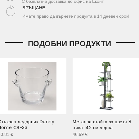
С безплатна доставка до офис на Еконт
ВРЪЩАНЕ
Имате право да върнете продукта в 14 дневен срок!
ПОДОБНИ ПРОДУКТИ
Стъклен ледарник Danny
Метална стойка за цветя 8
Home CB-33
нива 142 см черна
10.81
€
46.59
€