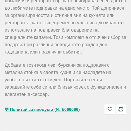
домакиня и ресторантьор, като осигурява лесен достъп
до любимите подправки на едно място. Той допринася
за организираността и стилния вид на кухнята или
ресторанта, като същевременно улеснява дозираното
използване на подправки благодарение на
специалните капачки. Този комплект е отличен избор за
подарък при различни поводи като рожден ден,
годишнина или празнични събития.
Добавете този комплект буркани за подправки с
метална стойка в своята кухня и се насладете на
удобство и стил всеки ден. Поръчайте сега и
зарадвайте себе си или близък човек с функционален и
елегантен аксесоар.
💬 Попитай за продукта (№ E066066)