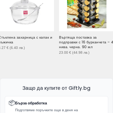
Стъклена захарница с капак и
Въртяща поставка за
лъжичка
подправки с 16 бурканчета – 
нива. черна. 90 мл
3.27
€
(6.40
лв.
)
23.00
€
(44.98
лв.
)
Защо да купите от Giftly.bg
📦
Бърза обработка
Подготвяме поръчките още в деня на