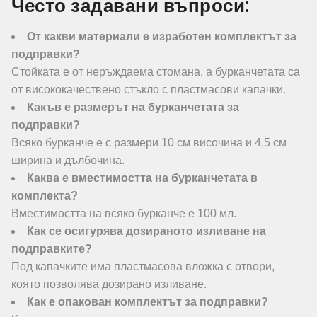
Често задавани въпроси:
От какви материали е изработен комплектът за
подправки?
Стойката е от неръждаема стомана, а бурканчетата са
от висококачествено стъкло с пластмасови капачки.
Какъв е размерът на бурканчетата за
подправки?
Всяко бурканче е с размери 10 см височина и 4,5 см
ширина и дълбочина.
Каква е вместимостта на бурканчетата в
комплекта?
Вместимостта на всяко бурканче е 100 мл.
Как се осигурява дозираното изливане на
подправките?
Под капачките има пластмасова вложка с отвори,
която позволява дозирано изливане.
Как е опакован комплектът за подправки?