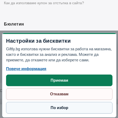
Как да използваме купон за отстъпка в сайта?
Бюлетин
Вземи -10% отстъпка в Telegram
Настройки за бисквитки
Giftly.bg използва нужни бисквитки за работа на магазина,
Отвори Telegram
както и бисквитки за анализ и реклама. Можете да
приемете, да откажете или да изберете сами.
Повече информация
Приемам
Copyright © 2026 GIFTLY.BG. All rights reserved.
Отказвам
По избор
Комплект за подправки "Асорти". на стойка - 5 части
13.29 € / 25.99 лв.
Поръчай