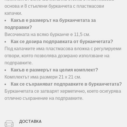
основа и 8 стъклени бурканчета с пластмасови
капачки.
Какъв е размерът на бурканчетата за
подправки?
Височината на всяко бурканче е 11,5 см.
Как се дозира подправката от бурканчетата?
Под капачките има пластмасова вложка с регулируеми
отвори, която позволява дозирано използване на
подправките.
Какъв е размерът на целия комплект?
Комплектът има размери 21 х 21 см.
Как се съхраняват подправките в бурканчетата?
Бурканчетата се затварят херметично, което осигурява
отлично съхранение на подправките.
ДОСТАВКA