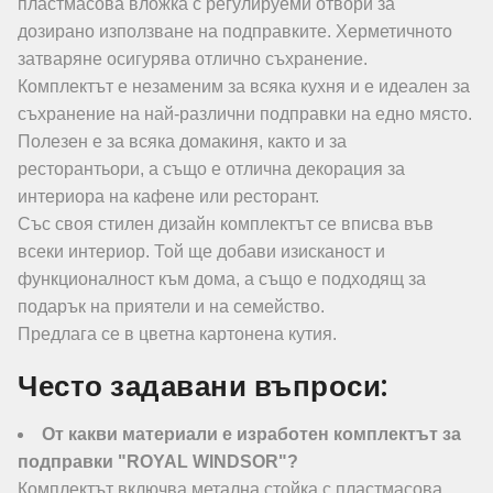
пластмасова вложка с регулируеми отвори за
дозирано използване на подправките. Херметичното
затваряне осигурява отлично съхранение.
Комплектът е незаменим за всяка кухня и е идеален за
съхранение на най-различни подправки на едно място.
Полезен е за всяка домакиня, както и за
ресторантьори, а също е отлична декорация за
интериора на кафене или ресторант.
Със своя стилен дизайн комплектът се вписва във
всеки интериор. Той ще добави изисканост и
функционалност към дома, а също е подходящ за
подарък на приятели и на семейство.
Предлага се в цветна картонена кутия.
Често задавани въпроси:
От какви материали е изработен комплектът за
подправки "ROYAL WINDSOR"?
Комплектът включва метална стойка с пластмасова