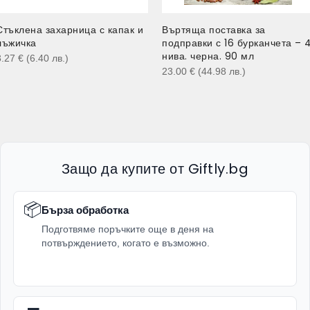
Стъклена захарница с капак и
Въртяща поставка за
лъжичка
подправки с 16 бурканчета – 
нива. черна. 90 мл
3.27
€
(6.40
лв.
)
23.00
€
(44.98
лв.
)
Защо да купите от Giftly.bg
📦
Бърза обработка
Подготвяме поръчките още в деня на
потвърждението, когато е възможно.