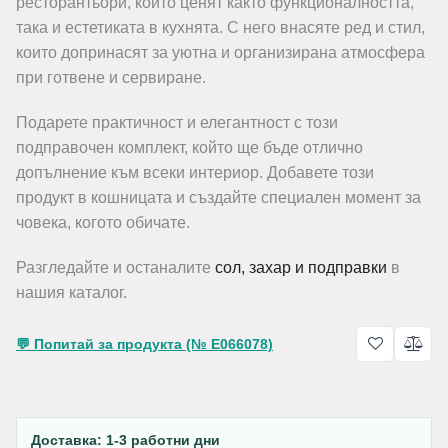
ресторантьори, които ценят както функционалността,
така и естетиката в кухнята. С него внасяте ред и стил,
които допринасят за уютна и организирана атмосфера
при готвене и сервиране.
Подарете практичност и елегантност с този
подправочен комплект, който ще бъде отлично
допълнение към всеки интериор. Добавете този
продукт в кошницата и създайте специален момент за
човека, когото обичате.
Разгледайте и останалите
сол, захар и подправки
в
нашия каталог.
💬 Попитай за продукта (№ E066078)
Доставка: 1-3 работни дни