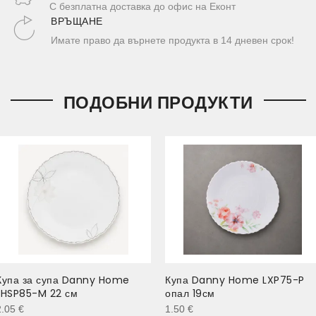
С безплатна доставка до офис на Еконт
ВРЪЩАНЕ
Имате право да върнете продукта в 14 дневен срок!
ПОДОБНИ ПРОДУКТИ
Купа за супа Danny Home
Купа Danny Home LXP75-P
LHSP85-M 22 см
опал 19см
2.05
€
1.50
€