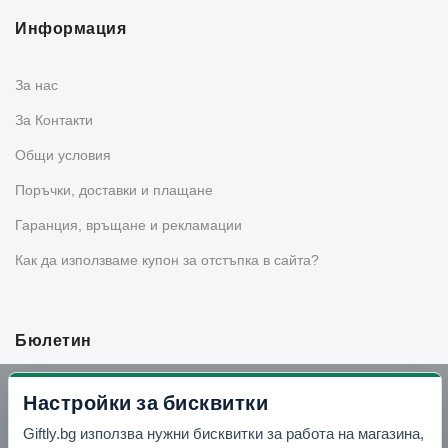
Информация
За нас
За Контакти
Общи условия
Поръчки, доставки и плащане
Гаранция, връщане и рекламации
Как да използваме купон за отстъпка в сайта?
Бюлетин
Вземи -10% отстъпка в Telegram
Настройки за бисквитки
Giftly.bg използва нужни бисквитки за работа на магазина,
Отвори Telegram