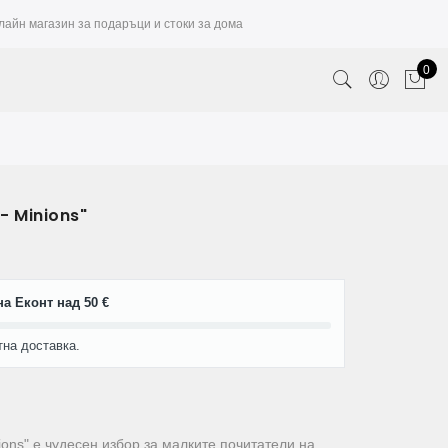
лайн магазин за подаръци и стоки за дома
0
- Minions"
а Еконт над 50 €
тна доставка.
ions" е чудесен избор за малките почитатели на