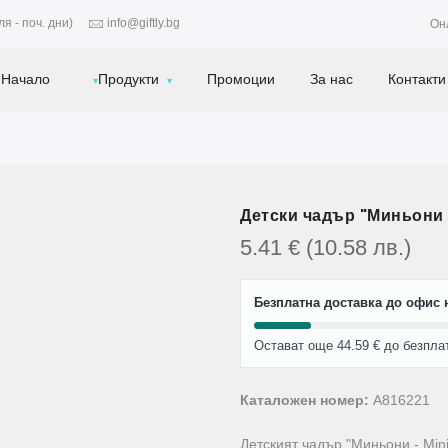
я - поч. дни)
info@giftly.bg
Он
Начало
Продукти
Промоции
За нас
Контакти
Детски чадър "Миньони 
5.41
€
(10.58
лв.
)
Безплатна доставка до офис н
Остават още 44.59 € до безпла
Каталожен номер:
A816221
Детският чадър "Миньони - Min