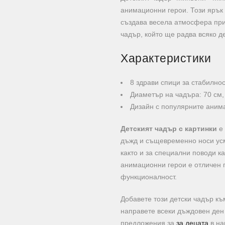
анимационни герои. Този ярък 
създава весела атмосфера при
чадър, който ще радва всяко д
Характеристики
8 здрави спици за стабилнос
Диаметър на чадъра: 70 см,
Дизайн с популярните аним
Детският чадър с картинки
е 
дъжд и същевременно носи усм
както и за специални поводи ка
анимационни герои е отличен п
функционалност.
Добавете този детски чадър къ
направете всеки дъждовен ден 
предложения за
за децата
в на