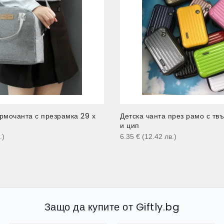
рмочанта с презрамка 29 х
Детска чанта през рамо с тв
и цип
.
)
6.35
€
(12.42
лв.
)
Защо да купите от Giftly.bg