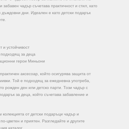
и забавен чадър съчетава практичност и стил, като
 дъждовни дни. Идеален е като детски подарък
ете.
т и устойчивост
 подходящ за деца
ационни герои Миньони
практичен аксесоар, който осигурява защита от
ивки. Той е подходящ за ежедневна употреба,
то рожден ден или детско парти. Този чадър с
одарък за деца, който съчетава забавление и
м колекцията от детски подаръци чадър и
по-цветен и приятен. Разгледайте и другите
шия каталог.