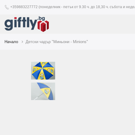
+359883227772 (понеделник - петък от 9.30 ч. до 18,30 ч. събота и недел
Начало
Детски чадър "Миньони - Minions"