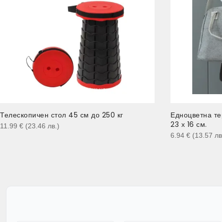
Телескопичен стол 45 см до 250 кг
Едноцветна те
23 х 16 см.
11.99
€
(23.46
лв.
)
6.94
€
(13.57
лв