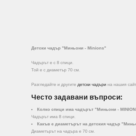
Детски чадър "Миньони - Minions"
Чадърът е с 8 спици.
Той е с диаметър 70 см.
Разгледайте и другите
детски чадъри
на нашия сайт
Често задавани въпроси:
Колко спици има чадърът "Миньони - MINIO
Чадърът има 8 спици.
Какъв е диаметърът на детския чадър "Минь
Диаметърът на чадъра е 70 см.