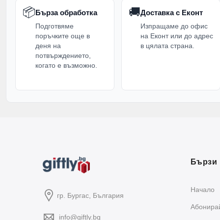
📦
🚚
Бърза обработка
Доставка с Еконт
Подготвяме
Изпращаме до офис
поръчките още в
на Еконт или до адрес
деня на
в цялата страна.
потвърждението,
когато е възможно.
Бързи 
Начало
гр. Бургас, България
Абонирай
info@giftly.bg