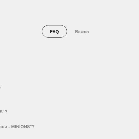
FAQ
Важно
.
NS"?
они - MINIONS"?