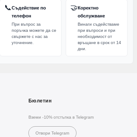
📞
🤝
Съдействие по
Коректно
телефон
обслужване
При въпрос за
Винаги съдействаме
поръчка можете да се
при въпроси и при
свържете с нас за
необходимост от
уточнение.
връщане в срок от 14
дни.
Бюлетин
Вземи -10% отстъпка в Telegram
Отвори Telegram