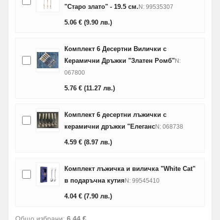
"Старо злато" - 19.5 см.
N: 99535307
5.06
€
(9.90
лв.
)
Комплект 6 Десертни Вилички с
Керамични Дръжки "Златен Ромб"
N:
067800
5.76
€
(11.27
лв.
)
Комплект 6 десертни лъжички с
керамични дръжки "Елеганс
N: 068738
4.59
€
(8.97
лв.
)
Комплект лъжичка и виличка "White Cat"
в подаръчна кутия
N: 99545410
4.04
€
(7.90
лв.
)
Общо избрани:
6.44 €