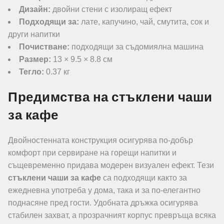
Дизайн:
двойни стени с изолиращ ефект
Подходящи за:
лате, капучино, чай, смутита, сок и
други напитки
Почистване:
подходящи за съдомиялна машина
Размер:
13 × 9.5 × 8.8 см
Тегло:
0.37 кг
Предимства на стъклени чаши
за кафе
Двойностенната конструкция осигурява по-добър
комфорт при сервиране на горещи напитки и
същевременно придава модерен визуален ефект. Тези
стъклени чаши за кафе
са подходящи както за
ежедневна употреба у дома, така и за по-елегантно
поднасяне пред гости. Удобната дръжка осигурява
стабилен захват, а прозрачният корпус превръща всяка