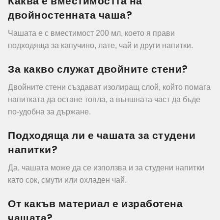
Каква е вместимостта на
двойностенната чаша?
Чашата е с вместимост 200 мл, което я прави
подходяща за капучино, лате, чай и други напитки.
За какво служат двойните стени?
Двойните стени създават изолиращ слой, който помага
напитката да остане топла, а външната част да бъде
по-удобна за държане.
Подходяща ли е чашата за студени
напитки?
Да, чашата може да се използва и за студени напитки
като сок, смути или охладен чай.
От какъв материал е изработена
чашата?