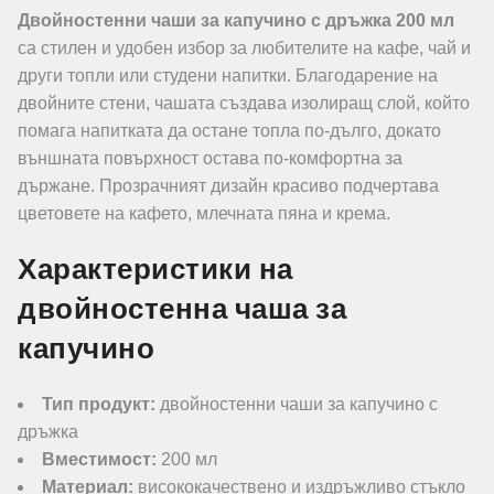
Двойностенни чаши за капучино с дръжка 200 мл
са стилен и удобен избор за любителите на кафе, чай и
други топли или студени напитки. Благодарение на
двойните стени, чашата създава изолиращ слой, който
помага напитката да остане топла по-дълго, докато
външната повърхност остава по-комфортна за
държане. Прозрачният дизайн красиво подчертава
цветовете на кафето, млечната пяна и крема.
Характеристики на
двойностенна чаша за
капучино
Тип продукт:
двойностенни чаши за капучино с
дръжка
Вместимост:
200 мл
Материал:
висококачествено и издръжливо стъкло