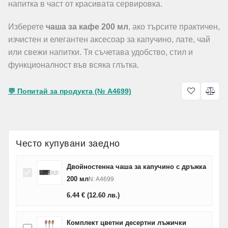
напитка в част от красивата сервировка.
Изберете
чаша за кафе 200 мл
, ако търсите практичен,
изчистен и елегантен аксесоар за капучино, лате, чай
или свежи напитки. Тя съчетава удобство, стил и
функционалност във всяка глътка.
💬 Попитай за продукта (№ A4699)
Често купувани заедно
Двойностенна чаша за капучино с дръжка
200 мл
N: A4699
6.44
€
(12.60
лв.
)
Комплект цветни десертни лъжички