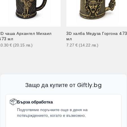
3D чаша Архангел Михаил
3D халба Медуза Горгона 47
473 мл
мл
10.30
€
(20.15
лв.
)
7.27
€
(14.22
лв.
)
Защо да купите от Giftly.bg
📦
Бърза обработка
Подготвяме поръчките още в деня на
потвърждението, когато е възможно.