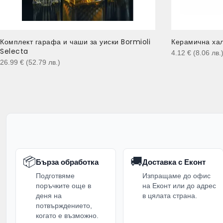
Комплект гарафа и чаши за уиски Bormioli
Керамична хал
Selecta
4.12
€
(8.06
лв.
26.99
€
(52.79
лв.
)
📦
🚚
Бърза обработка
Доставка с Еконт
Подготвяме
Изпращаме до офис
поръчките още в
на Еконт или до адрес
деня на
в цялата страна.
потвърждението,
когато е възможно.