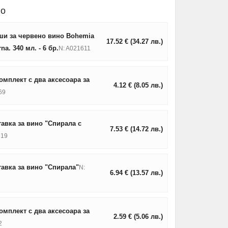
но
ши за червено вино Bohemia
17.52
€
(34.27
лв.
)
rna. 340 мл. - 6 бр.
N: A021611
мплект с два аксесоара за
4.12
€
(8.05
лв.
)
69
авка за вино "Спирала с
7.53
€
(14.72
лв.
)
619
авка за вино "Спирала"
N:
6.94
€
(13.57
лв.
)
мплект с два аксесоара за
2.59
€
(5.06
лв.
)
2