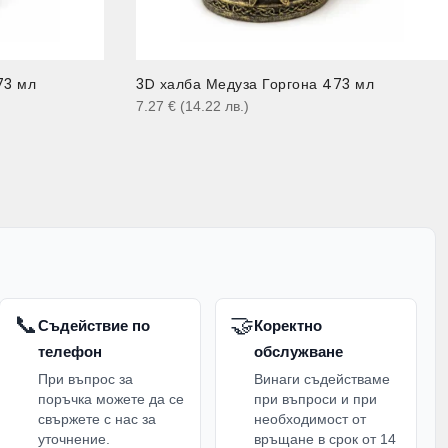
73 мл
3D халба Медуза Горгона 473 мл
7.27
€
(14.22
лв.
)
📞
🤝
Съдействие по
Коректно
телефон
обслужване
При въпрос за
Винаги съдействаме
поръчка можете да се
при въпроси и при
свържете с нас за
необходимост от
уточнение.
връщане в срок от 14