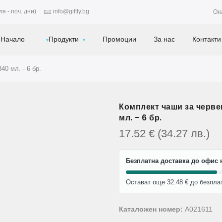
я - поч. дни)
info@giftly.bg
Он
Начало
Продукти
Промоции
За нас
Контакти
40 мл. - 6 бр.
Комплект чаши за черве
мл. - 6 бр.
17.52
€
(34.27
лв.
)
Безплатна доставка до офис н
Остават още 32.48 € до безпла
Каталожен номер:
A021611