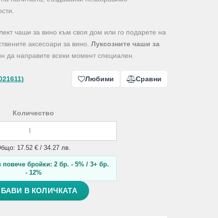
ости.
ект чаши за вино към своя дом или го подарете на
ствените аксесоари за вино.
Луксозните чаши за
н да направите всеки момент специален.
021611)
Любими
Сравни
Количество
бщо: 17.52 € / 34.27 лв.
повече бройки: 2 бр. - 5% / 3+ бр.
- 12%
БАВИ В КОЛИЧКАТА