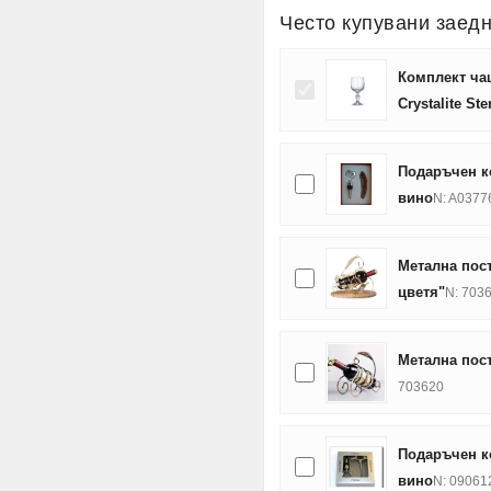
Често купувани заед
Комплект ча
Crystalite Ste
Подаръчен ко
вино
N: A0377
Метална пост
цветя"
N: 703
Метална пост
703620
Подаръчен ко
вино
N: 09061