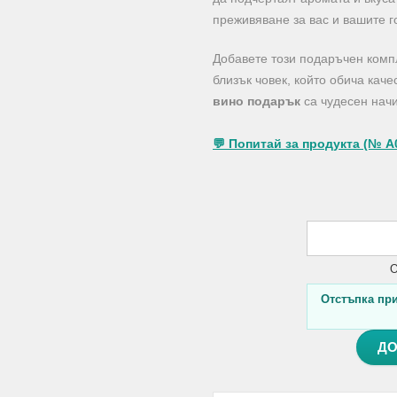
преживяване за вас и вашите г
Добавете този подаръчен компл
близък човек, който обича каче
вино подарък
са чудесен начи
💬 Попитай за продукта (№ A
О
Отстъпка при 
ДО