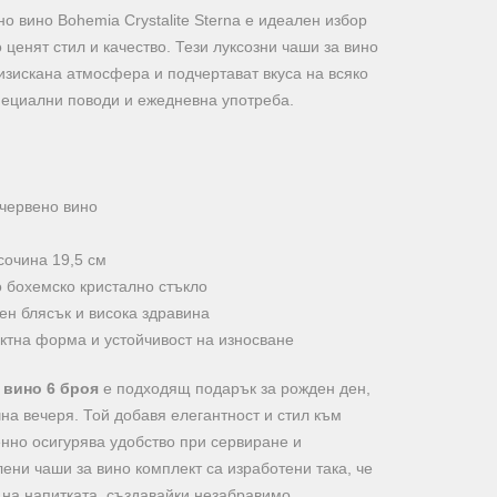
о вино Bohemia Crystalite Sterna е идеален избор
 ценят стил и качество. Тези луксозни чаши за вино
изискана атмосфера и подчертават вкуса на всяко
пециални поводи и ежедневна употреба.
 червено вино
сочина 19,5 см
 бохемско кристално стъкло
ен блясък и висока здравина
ктна форма и устойчивост на износване
 вино 6 броя
е подходящ подарък за рожден ден,
на вечеря. Той добавя елегантност и стил към
нно осигурява удобство при сервиране и
лени чаши за вино комплект са изработени така, че
 на напитката, създавайки незабравимо