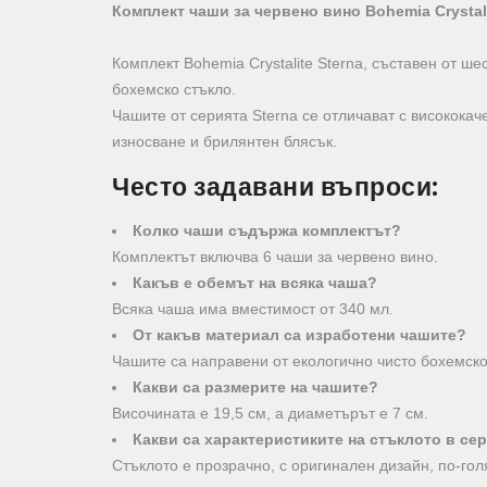
Комплект чаши за червено вино Bohemia Crystalite
Комплект Bohemia Crystalite Sterna, съставен от ше
бохемско стъкло.
Чашите от серията Sterna се отличават с високока
износване и брилянтен блясък.
Често задавани въпроси:
Колко чаши съдържа комплектът?
Комплектът включва 6 чаши за червено вино.
Какъв е обемът на всяка чаша?
Всяка чаша има вместимост от 340 мл.
От какъв материал са изработени чашите?
Чашите са направени от екологично чисто бохемско
Какви са размерите на чашите?
Височината е 19,5 см, а диаметърът е 7 см.
Какви са характеристиките на стъклото в сер
Стъклото е прозрачно, с оригинален дизайн, по-гол