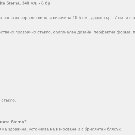
 Sterna, 340 мл. - 6 бр.
ст чаши за червено вино, с височина 19,5 см., диаметър - 7 см. и с
чествено прозрачно стъкло, оригинален дизайн, перфектна форма, п
 стъкло.
ията Sterna?
яма здравина, устойчива на износване и с брилянтен блясък.