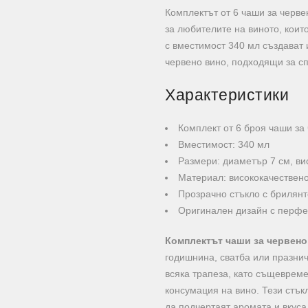
Комплектът от 6 чаши за червен
за любителите на виното, които
с вместимост 340 мл създават 
червено вино, подходящи за с
Характеристики
Комплект от 6 броя чаши за
Вместимост: 340 мл
Размери: диаметър 7 см, ви
Материал: висококачествено
Прозрачно стъкло с брилянт
Оригинален дизайн с перфе
Комплектът чаши за червено
годишнина, сватба или празнич
всяка трапеза, като същевреме
консумация на вино. Тези стък
да подчертаят аромата и вкуса