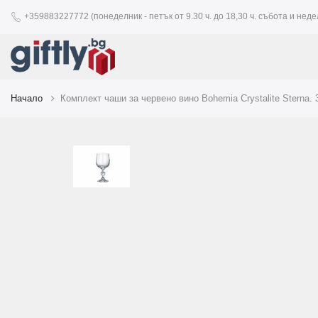
+359883227772 (понеделник - петък от 9.30 ч. до 18,30 ч. събота и недел
Начало
Комплект чаши за червено вино Bohemia Crystalite Sterna. 3