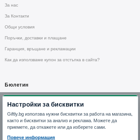
За нас
За Контакти
Общи условия
Поръчки, доставки и плащане
Гаранция, връщане и рекламации
Как да използваме купон за отстъпка в сайта?
Бюлетин
Вземи -10% отстъпка в Telegram
Настройки за бисквитки
Giftly.bg използва нужни бисквитки за работа на магазина,
Отвори Telegram
както и бисквитки за анализ и реклама. Можете да
приемете, да откажете или да изберете сами.
Повече информация