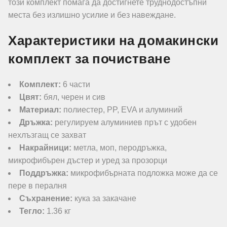
този комплект помага да достигнете труднодостъпни
места без излишно усилие и без навеждане.
Характеристики на домакински
комплект за почистване
Комплект:
6 части
Цвят:
бял, черен и сив
Материал:
полиестер, PP, EVA и алуминий
Дръжка:
регулируем алуминиев прът с удобен
нехлъзгащ се захват
Накрайници:
метла, моп, перодръжка,
микрофибърен дъстер и уред за прозорци
Поддръжка:
микрофибърната подложка може да се
пере в пералня
Съхранение:
кука за закачане
Тегло:
1.36 кг