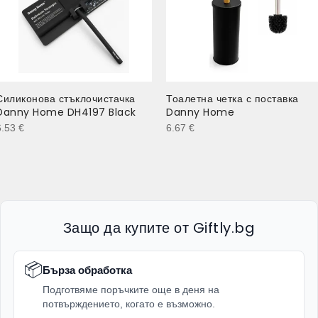
Силиконова стъклочистачка
Тоалетна четка с поставка
Danny Home DH4197 Black
Danny Home
6.53
€
6.67
€
Защо да купите от Giftly.bg
📦
Бърза обработка
Подготвяме поръчките още в деня на
потвърждението, когато е възможно.