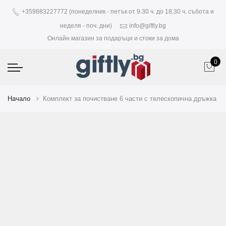
+359883227772 (понеделник - петък от 9.30 ч. до 18,30 ч. събота и
неделя - поч. дни)
info@giftly.bg
Онлайн магазин за подаръци и стоки за дома
0
Начало
Комплект за почистване 6 части с телескопична дръжка