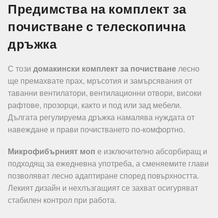
Предимства на комплект за
почистване с телескопична
дръжка
С този
домакински комплект за почистване
лесно
ще премахвате прах, мръсотия и замърсявания от
таванни вентилатори, вентилационни отвори, високи
рафтове, прозорци, както и под или зад мебели.
Дългата регулируема дръжка намалява нуждата от
навеждане и прави почистването по-комфортно.
Микрофибърният моп
е изключително абсорбиращ и
подходящ за ежедневна употреба, а сменяемите глави
позволяват лесно адаптиране според повърхността.
Лекият дизайн и нехлъзгащият се захват осигуряват
стабилен контрол при работа.