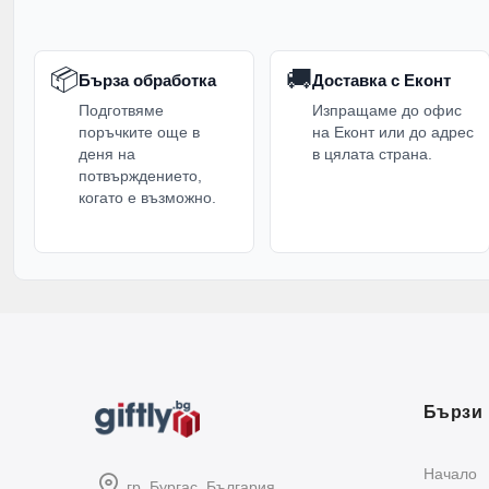
📦
🚚
Бърза обработка
Доставка с Еконт
Подготвяме
Изпращаме до офис
поръчките още в
на Еконт или до адрес
деня на
в цялата страна.
потвърждението,
когато е възможно.
Бързи 
Начало
гр. Бургас, България