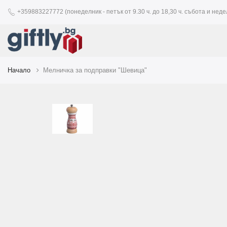
+359883227772 (понеделник - петък от 9.30 ч. до 18,30 ч. събота и недел
Начало
Мелничка за подправки "Шевица"