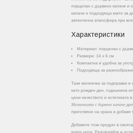
порцелан с дървено капаче и 
капаче е подходяща както за д
автентична атмосфера при вся
Характеристики
Материал: порцелан с дърв
Размери: 14 х 6 см
Компактна и удобна за упот
Подходяща за разнообразни
Тази мелничка за подправки е 
като рожден ден, годишнина ил
цени качеството и естетиката 
Мелничката с дървено капаче
доп
приготвяне на храна и добавя 
Добавете този продукт в своята
които носи. Разгледайте и ос