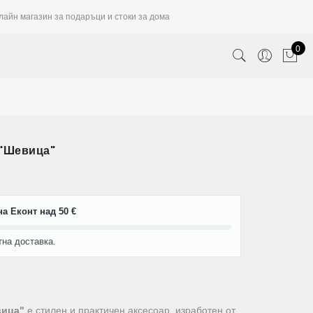
лайн магазин за подаръци и стоки за дома
0
 "Шевица"
а Еконт над 50 €
тна доставка.
вица"
е стилен и практичен аксесоар, изработен от