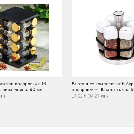
вка за подправки с 16
Въртящ се комплект от 6 бур
4 нива. черна. 90 мл
подправки – 110 мл. стъкло. 
в.
)
17.52
€
(34.27
лв.
)