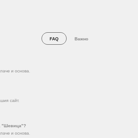
FAQ
Важно
паче и основа.
шия сайт.
а "Шевица"?
паче и основа.