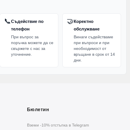
📞
🤝
Съдействие по
Коректно
телефон
обслужване
При въпрос за
Винаги съдействаме
поръчка можете да се
при въпроси и при
свържете с нас за
необходимост от
уточнение.
връщане в срок от 14
дни.
Бюлетин
Вземи -10% отстъпка в Telegram