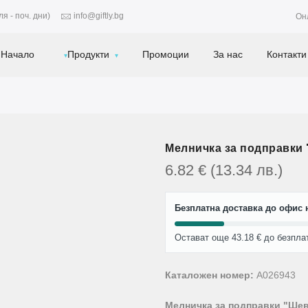
я - поч. дни)
info@giftly.bg
Он
Начало
Продукти
Промоции
За нас
Контакти
Мелничка за подправки
6.82
€
(13.34
лв.
)
Безплатна доставка до офис н
Остават още 43.18 € до безпла
Каталожен номер:
A026943
Мелничка за подправки "Ше