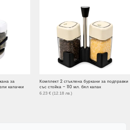
кана за
Комплект 2 стъклена буркани за подправки
бели капачки
със стойка – 110 мл. бял капак
6.23
€
(12.18
лв.
)