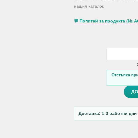
нашия каталог.
💬 Попитай за продукта (№ A
Отстъпка при 
ДО
Доставка: 1-3 работни дни