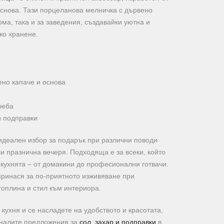
основа. Тази порцеланова мелничка с дървено
ома, така и за заведения, създавайки уютна и
ко хранене.
ено капаче и основа
реба
 подправки
идеален избор за подарък при различни поводи
и празнична вечеря. Подходяща е за всеки, който
в кухнята – от домакини до професионални готвачи.
ринася за по-приятното изживяване при
топлина и стил към интериора.
 кухня и се насладете на удобството и красотата,
таналите предложения за
сол, захар и подправки
в